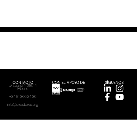
CONTACTO
CON EL APOYO DE
SÍGUENOS
c/ León 24, 28014
Madrid
+34 91 366 24 36
info@creadores.org
ACME, 2026
Aviso Legal
Política de Privacidad
Política de cookies