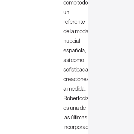
como todo
un
referente
de la moda
nupcial
española,
así como
sofisticadas
creaciones
a medida.
Robertodiz
es una de
las últimas
incorporaciones