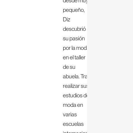
desde muy
pequeño,
Diz
descubrió
su pasión
por la moda
en el taller
de su
abuela. Tras
realizar sus
estudios de
moda en
varias
escuelas