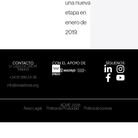
una nueva
etapa en
enero de
2019.
CONTACTO
CON EL APOYO DE
SÍGUENOS
c/ León 24, 28014
Madrid
+34 91 366 24 36
info@creadores.org
ACME, 2026
Aviso Legal
Política de Privacidad
Política de cookies