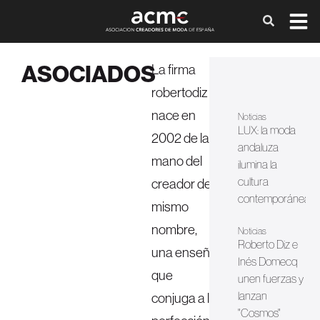
ASOCIADOS
La firma
robertodiz
nace en
Noticias
LUX: la moda
2002 de la
andaluza
mano del
ilumina la
cultura
creador del
contemporánea
mismo
nombre,
Noticias
Roberto Diz e
una enseña
Inés Domecq
que
unen fuerzas y
lanzan
conjuga a la
"Cosmos"