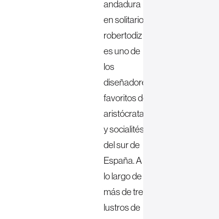
andadura
en solitario,
robertodiz
es uno de
los
diseñadores
favoritos de
aristócratas
y socialités
del sur de
España. A
lo largo de
más de tres
lustros de