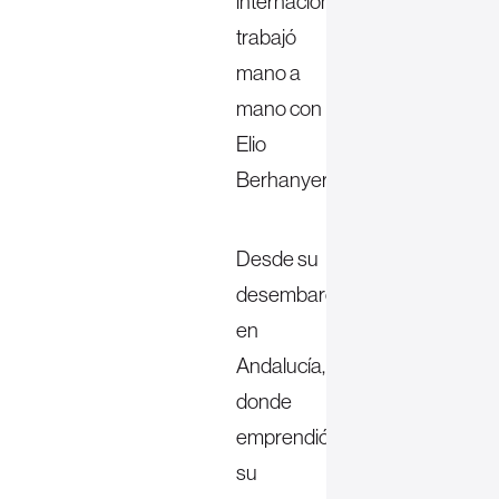
internacionales,
trabajó
mano a
mano con
Elio
Berhanyer.
Desde su
desembarco
en
Andalucía,
donde
emprendió
su