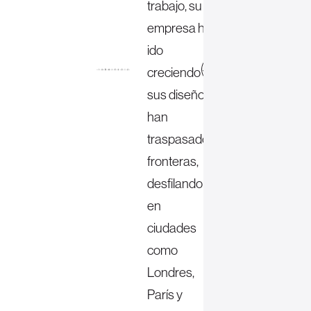
trabajo, su
empresa ha
ido
web
creciendo y
sus diseños
han
traspasado
fronteras,
desfilando
en
ciudades
como
Londres,
París y