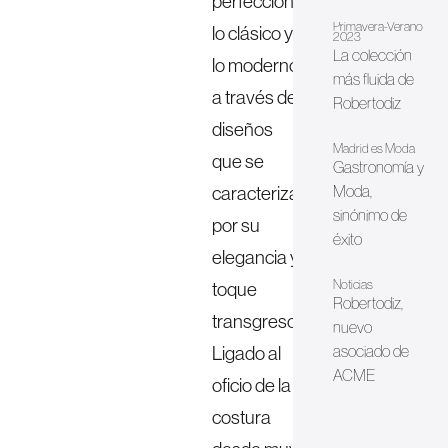
perfección
Primavera-Verano
lo clásico y
2023
La colección
lo moderno
más fluida de
a través de
Robertodiz
diseños
Madrid es Moda
que se
Gastronomía y
caracterizan
Moda,
sinónimo de
por su
éxito
elegancia y
Noticias
toque
Robertodiz,
transgresor.
nuevo
Ligado al
asociado de
ACME
oficio de la
costura