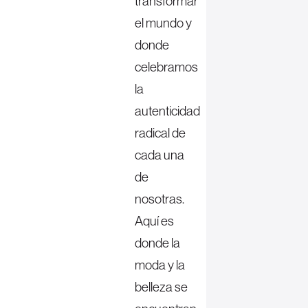
transformar
el mundo y
donde
celebramos
la
autenticidad
radical de
cada una
de
nosotras.
Aquí es
donde la
moda y la
belleza se