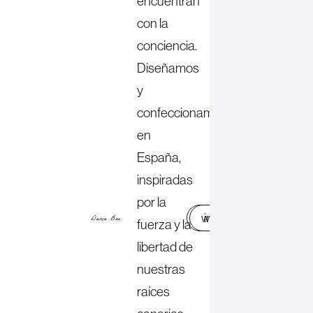
encuentran
con la
conciencia.
Diseñamos
y
confeccionamos
en
España,
inspiradas
por la
web
instagram
fuerza y la
libertad de
nuestras
raíces