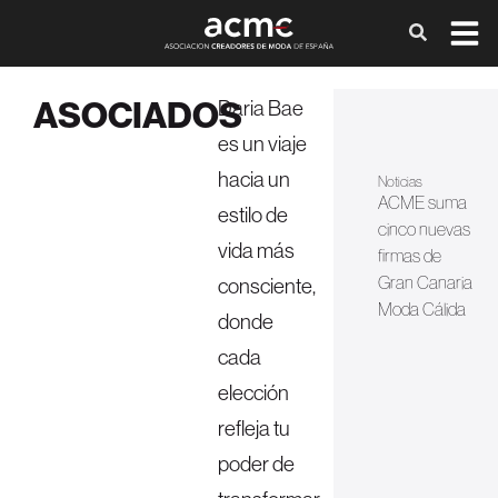
ASOCIADOS
Daria Bae
es un viaje
hacia un
Noticias
ACME suma
estilo de
cinco nuevas
vida más
firmas de
Gran Canaria
consciente,
Moda Cálida
donde
cada
elección
refleja tu
poder de