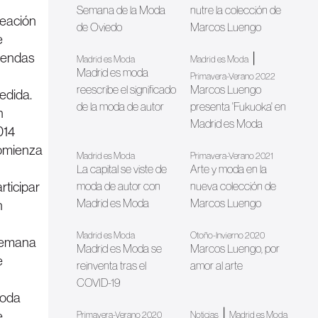
Semana de la Moda
nutre la colección de
reación
de Oviedo
Marcos Luengo
e
rendas
|
Madrid es Moda
Madrid es Moda
Madrid es moda
Primavera-Verano 2022
reescribe el significado
Marcos Luengo
edida.
de la moda de autor
presenta 'Fukuoka' en
n
Madrid es Moda
014
omienza
Madrid es Moda
Primavera-Verano 2021
La capital se viste de
Arte y moda en la
rticipar
moda de autor con
nueva colección de
Madrid es Moda
Marcos Luengo
n
Madrid es Moda
Otoño-Invierno 2020
emana
Madrid es Moda se
Marcos Luengo, por
e
reinventa tras el
amor al arte
COVID-19
oda
|
e
Primavera-Verano 2020
Noticias
Madrid es Moda