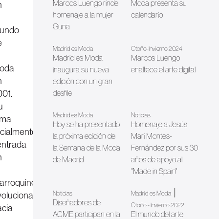
Marcos Luengo rinde
Moda presenta su
n
homenaje a la mujer
calendario
Guna
undo
e
Madrid es Moda
Otoño-Invierno 2024
Madrid es Moda
Marcos Luengo
oda
inaugura su nueva
enaltece el arte digital
n
edición con un gran
001.
desfile
u
Madrid es Moda
Noticias
irma
Hoy se ha presentado
Homenaje a Jesús
icialmente
la próxima edición de
Mari Montes-
entrada
la Semana de la Moda
Fernández por sus 30
n
de Madrid
años de apoyo al
"Made in Spain"
arroquinería,
|
voluciona
Noticias
Madrid es Moda
Diseñadores de
Otoño - Invierno 2022
acia
ACME participan en la
El mundo del arte