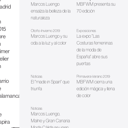
Marcos Luengo
MBFWM presenta su
adrid
ensalza la belleza de la
70 edición
naturaleza
n
015
Otoño-Invierno 2019
Exposiciones
bre
Marcos Luengo y su
La expo "Las
oda a la luz y al color
Costuras femeninas
u
de la moda de
rimer
España" abre sus
elier
puertas
n
Noticias
Primavera-Verano 2019
arrio
El "made in Spain" que
MBFWM cierra una
e
triunfa
edición mágica y llena
alamanca.
de color
Noticias
e
Marcos Luengo,
Malne y Gran Canaria
spira
Moda Cálida se unen