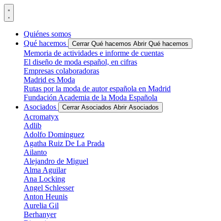
Ir
al
contenido
Quiénes somos
Qué hacemos
Cerrar Qué hacemos
Abrir Qué hacemos
Memoria de actividades e informe de cuentas
El diseño de moda español, en cifras
Empresas colaboradoras
Madrid es Moda
Rutas por la moda de autor española en Madrid
Fundación Academia de la Moda Española
Asociados
Cerrar Asociados
Abrir Asociados
Acromatyx
Adlib
Adolfo Dominguez
Agatha Ruiz De La Prada
Ailanto
Alejandro de Miguel
Alma Aguilar
Ana Locking
Angel Schlesser
Anton Heunis
Aurelia Gil
Berhanyer