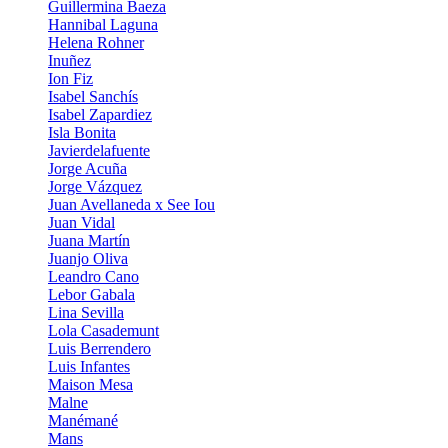
Guillermina Baeza
Hannibal Laguna
Helena Rohner
Inuñez
Ion Fiz
Isabel Sanchís
Isabel Zapardiez
Isla Bonita
Javierdelafuente
Jorge Acuña
Jorge Vázquez
Juan Avellaneda x See Iou
Juan Vidal
Juana Martín
Juanjo Oliva
Leandro Cano
Lebor Gabala
Lina Sevilla
Lola Casademunt
Luis Berrendero
Luis Infantes
Maison Mesa
Malne
Manémané
Mans