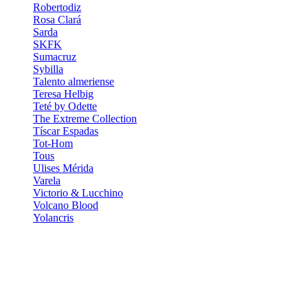
Robertodiz
Rosa Clará
Sarda
SKFK
Sumacruz
Sybilla
Talento almeriense
Teresa Helbig
Teté by Odette
The Extreme Collection
Tíscar Espadas
Tot-Hom
Tous
Ulises Mérida
Varela
Victorio & Lucchino
Volcano Blood
Yolancris