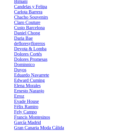
Bimani
Candelas y Felipa
Carlota Barrera
Chacho Souvenirs
Claro Couture
Custo Barcelona
Daniel Chong
Daria Bae
defloresyfloreros
Devota & Lomba
Dolores Cortés
Dolores Promesas
Dominnico
Duyos
Eduardo Navarrete
Edward Cuming
Elena Morales
Ernesto Naranjo
Erroz
Evade House
Félix Ramiro
Fely Campo
Francis Montesinos
García Madrid
Gran Canaria Moda Cálida