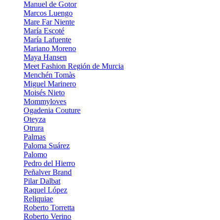
Manuel de Gotor
Marcos Luengo
Mare Far Niente
María Escoté
María Lafuente
Mariano Moreno
Maya Hansen
Meet Fashion Región de Murcia
Menchén Tomàs
Miguel Marinero
Moisés Nieto
Mommyloves
Ogadenia Couture
Oteyza
Otrura
Palmas
Paloma Suárez
Palomo
Pedro del Hierro
Peñalver Brand
Pilar Dalbat
Raquel López
Reliquiae
Roberto Torretta
Roberto Verino