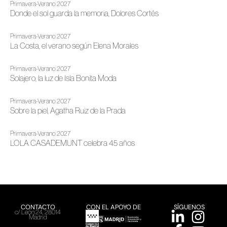
Primavera-Verano 2027
Donde el sol guarda la memoria, Dolores Cortés
Primavera-Verano 2027
La Costa, el verano según Elena Morales
Primavera-Verano 2027
Solajero, la luz de Isla Bonita Moda
Primavera-Verano 2027
Sobre la piel, Agatha Ruiz de la Prada
Primavera-Verano 2027
LOLA CASADEMUNT celebra 45 años
CONTACTO
CON EL APOYO DE
SÍGUENOS
c/ León 24, 28014
Madrid