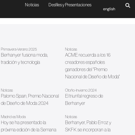
Noticias
Desfiles y Presentaciones
english
Primavera-Verano 2025
Noticias
Berhanyer fusiona moda,
ACME recuerda a los 16
tradición y tecnología
creadores españoles
ganadores del "Premio
Nacional de Diseño de Moda"
Noticias
Otoño-Invierno 2024
Palomo Spain, Premio Nacional
El triunfal regreso de
de Diseño de Moda 2024
Berhanyer
Madrid es Moda
Noticias
Hoy se ha presentado la
Berhanyer, Pablo Erroz y
próxima edición de la Semana
SKFK se incorporan a la