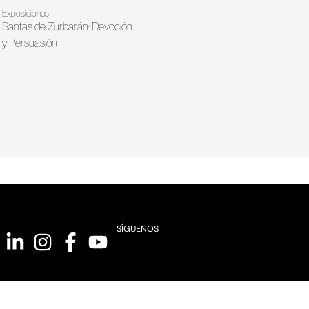
Exposiciones
Santas de Zurbarán: Devoción
y Persuasión
SÍGUENOS
ACME,
Aviso Legal
Política de Privacidad