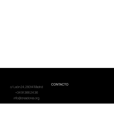
CONTACTO
c/ León 24, 28014 Madrid
+34 91 366 24 36
info@creadores.org