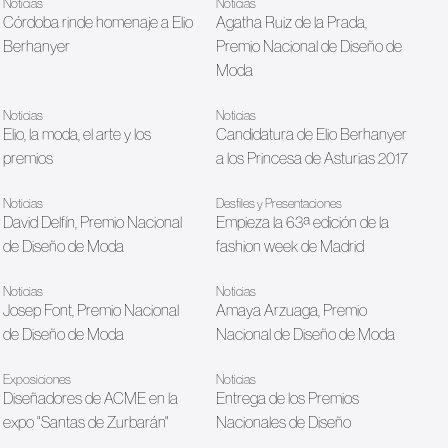
Noticias
Noticias
Córdoba rinde homenaje a Elio
Agatha Ruiz de la Prada,
Berhanyer
Premio Nacional de Diseño de
Moda
Noticias
Noticias
Elio, la moda, el arte y los
Candidatura de Elio Berhanyer
premios
a los Princesa de Asturias 2017
Noticias
Desfiles y Presentaciones
David Delfín, Premio Nacional
Empieza la 63ª edición de la
de Diseño de Moda
fashion week de Madrid
Noticias
Noticias
Josep Font, Premio Nacional
Amaya Arzuaga, Premio
de Diseño de Moda
Nacional de Diseño de Moda
Exposiciones
Noticias
Diseñadores de ACME en la
Entrega de los Premios
expo "Santas de Zurbarán"
Nacionales de Diseño