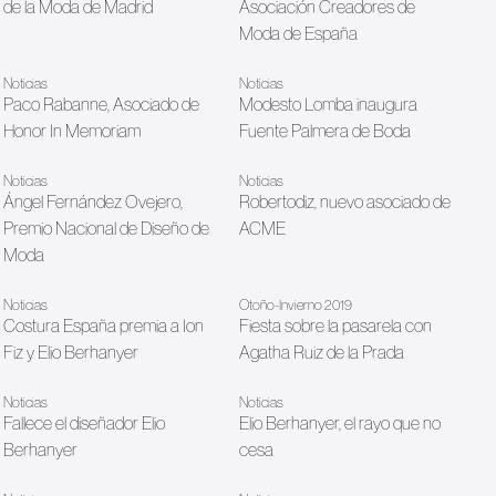
de la Moda de Madrid
Asociación Creadores de
Moda de España
Noticias
Noticias
Paco Rabanne, Asociado de
Modesto Lomba inaugura
Honor In Memoriam
Fuente Palmera de Boda
Noticias
Noticias
Ángel Fernández Ovejero,
Robertodiz, nuevo asociado de
Premio Nacional de Diseño de
ACME
Moda
Noticias
Otoño-Invierno 2019
Costura España premia a Ion
Fiesta sobre la pasarela con
Fiz y Elio Berhanyer
Agatha Ruiz de la Prada
am
Noticias
Noticias
Fallece el diseñador Elio
Elio Berhanyer, el rayo que no
Berhanyer
cesa