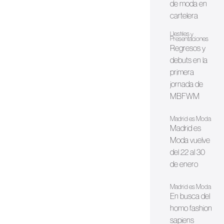
de moda en
cartelera
Desfiles y
Presentaciones
Regresos y
debuts en la
primera
jornada de
MBFWM
Madrid es Moda
Madrid es
Moda vuelve
del 22 al 30
de enero
Madrid es Moda
En busca del
homo fashion
sapiens