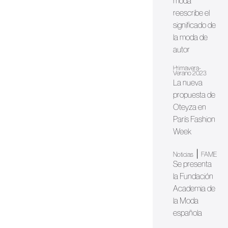
moda
reescribe el
significado de
la moda de
autor
Primavera-
Verano 2023
La nueva
propuesta de
Oteyza en
París Fashion
Week
|
Noticias
FAME
Se presenta
la Fundación
Academia de
la Moda
española