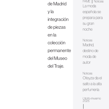
|
FAME
Noticias
de Madrid
La moda
y la
española se
prepara para
integración
su gran
de piezas
noche
en la
Noticias
colección
Madrid,
permanente
destino de
moda de
del Museo
autor
del Traje.
Noticias
Oteyza da el
salto a la alta
perfumería
Otoño-Invierno
2025
|