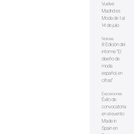
Vuelve
Madrid es
Moda de 1 al
14 de julio
Noticias
III Edición del
informe "El
diseño de
moda
español, en
cifras"
Exposiciones
Éxito de
convocatoria
en el evento
Made in
Spain en