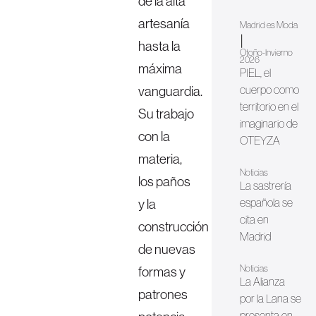
de la alta
artesanía
Madrid es Moda
|
hasta la
Otoño-Invierno
2026
máxima
PIEL, el
vanguardia.
cuerpo como
territorio en el
Su trabajo
imaginario de
con la
OTEYZA
materia,
Noticias
los paños
La sastrería
y la
española se
cita en
construcción
Madrid
de nuevas
Noticias
formas y
La Alianza
patrones
por la Lana se
presenta en