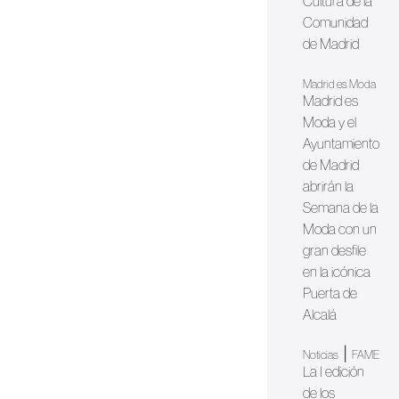
Cultura de la
Comunidad
de Madrid
Madrid es Moda
Madrid es
Moda y el
Ayuntamiento
de Madrid
abrirán la
Semana de la
Moda con un
gran desfile
en la icónica
Puerta de
Alcalá
|
Noticias
FAME
La I edición
de los