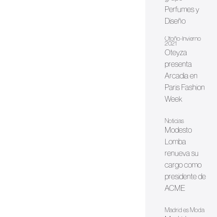
Perfumes y
Diseño
Otoño-Invierno
2021
Oteyza
presenta
Arcadia en
Paris Fashion
Week
Noticias
Modesto
Lomba
renueva su
cargo como
presidente de
ACME
Madrid es Moda