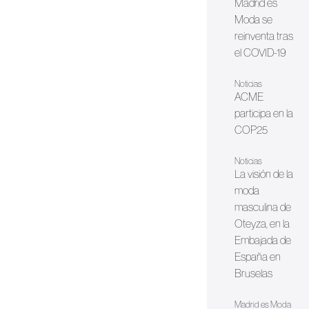
Madrid es
Moda se
reinventa tras
el COVID-19
Noticias
ACME
participa en la
COP25
Noticias
La visión de la
moda
masculina de
Oteyza, en la
Embajada de
España en
Bruselas
Madrid es Moda