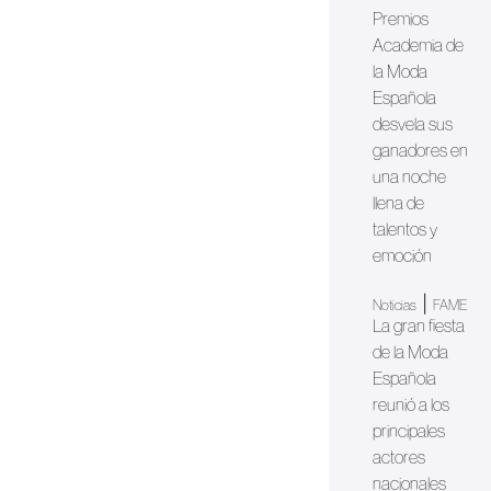
Premios
Academia de
la Moda
Española
desvela sus
ganadores en
una noche
llena de
talentos y
emoción
|
Noticias
FAME
La gran fiesta
de la Moda
Española
reunió a los
principales
actores
nacionales