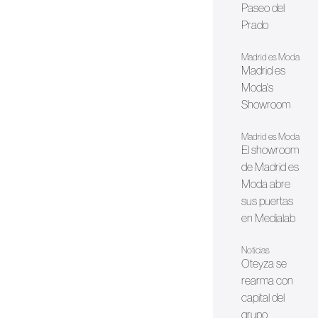
Paseo del
Prado
Madrid es Moda
Madrid es
Moda's
Showroom
Madrid es Moda
El showroom
de Madrid es
Moda abre
sus puertas
en Medialab
Noticias
Oteyza se
rearma con
capital del
grupo