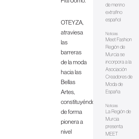
Pitti Uomo.
de merino
extrafino
español
OTEYZA,
atraviesa
Noticias
Meet Fashion
las
Región de
barreras
Murcia se
de la moda
incorpora a la
Asociación
hacia las
Creadores de
Bellas
Moda de
Artes,
España
constituyéndose
Noticias
de forma
La Región de
Murcia
pionera a
presenta
nivel
MEET