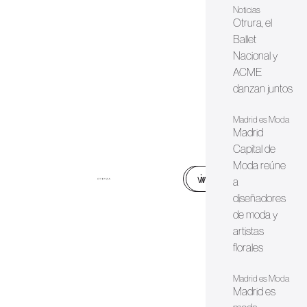
Noticias
Otrura, el
Ballet
Nacional y
ACME
danzan juntos
Madrid es Moda
Madrid
Capital de
Moda reúne
web
instagram
a
diseñadores
de moda y
artistas
florales
Madrid es Moda
Madrid es