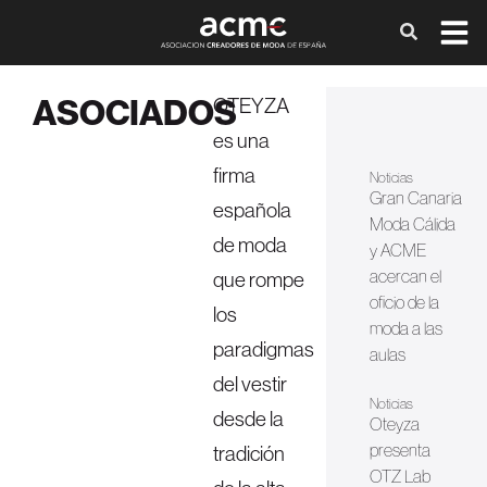
ASOCIADOS
OTEYZA
es una
firma
Noticias
Gran Canaria
española
Moda Cálida
de moda
y ACME
acercan el
que rompe
oficio de la
los
moda a las
paradigmas
aulas
del vestir
Noticias
desde la
Oteyza
presenta
tradición
OTZ Lab