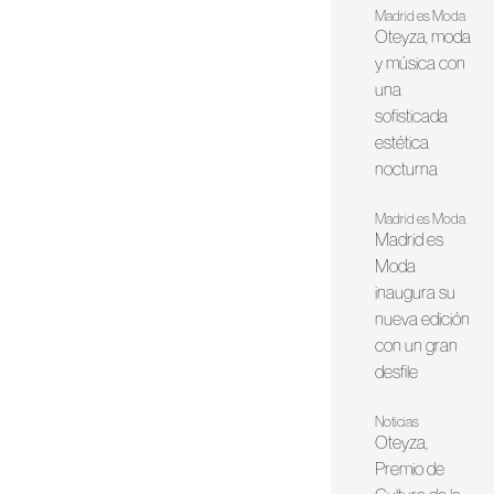
Madrid es Moda
Oteyza, moda
y música con
una
sofisticada
estética
nocturna
Madrid es Moda
Madrid es
Moda
inaugura su
nueva edición
con un gran
desfile
Noticias
Oteyza,
Premio de