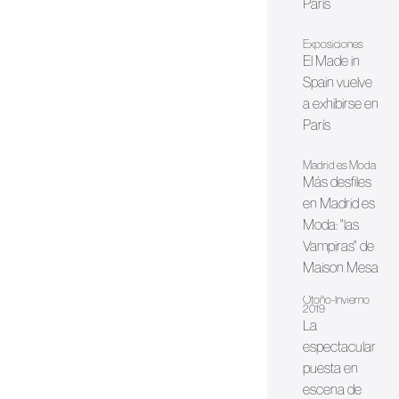
París
Exposiciones
El Made in
Spain vuelve
a exhibirse en
París
Madrid es Moda
Más desfiles
en Madrid es
Moda: "las
Vampiras" de
Maison Mesa
Otoño-Invierno
2019
La
espectacular
puesta en
escena de