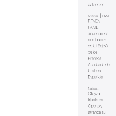
del sector
|
Noticias
FAME
RTVE y
FAME
anuncian los
nominados
de la I Edición
de los
Premios
Academia de
la Moda
Española
Noticias
Oteyza
triunfa en
Oporto y
arranca su