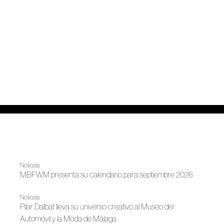
Noticias
MBFWM presenta su calendario para septiembre 2026
Noticias
Pilar Dalbat lleva su universo creativo al Museo del
Automóvil y la Moda de Málaga