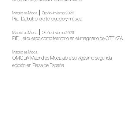
|
Madrid es Moda
Otoño-Invierno 2026
Pilar Dalbat: entre terciopelo y música
|
Madrid es Moda
Otoño-Invierno 2026
PIEL, el cuerpo como territorio en el imaginario de OTEYZA
Madrid es Moda
OMODA Madrid es Moda abre su vigésimo segunda
edición en Plaza de España
Noticias
La sastrería española se cita en Madrid
Noticias
La Alianza por la Lana se presenta en Madrid Design
Festival
|
FAME
Noticias
Diseñadores de ACME participan en los paneles que FAME