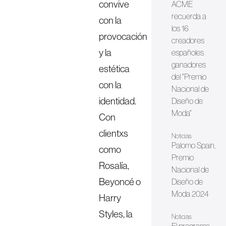
convive
ACME
recuerda a
con la
los 16
provocación
creadores
y la
españoles
ganadores
estética
del "Premio
con la
Nacional de
identidad.
Diseño de
Moda"
Con
clientxs
Noticias
Palomo Spain,
como
Premio
Rosalía,
Nacional de
Beyoncé o
Diseño de
Moda 2024
Harry
Styles, la
Noticias