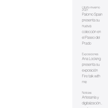
Otoño-Invierno
2021
Palomo Spain
presenta su
nueva
colección en
el Paseo del
Prado
Exposiciones
Ana Locking
presenta su
exposición
Fire talk with
me
Noticias
Artesanía y
digitalización…