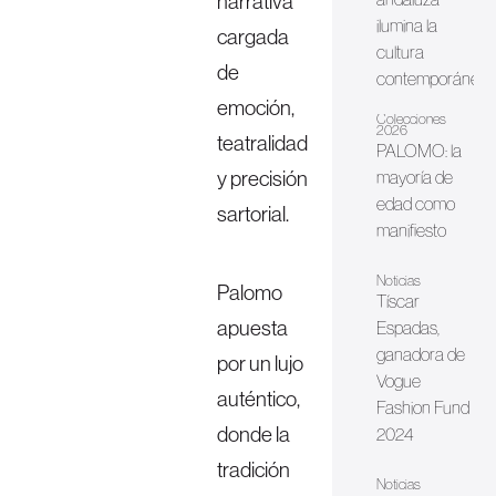
narrativa
ilumina la
cargada
cultura
de
contemporánea
emoción,
Colecciones
2026
teatralidad
PALOMO: la
y precisión
mayoría de
edad como
sartorial.
manifiesto
Noticias
Palomo
Tíscar
apuesta
Espadas,
ganadora de
por un lujo
Vogue
auténtico,
Fashion Fund
donde la
2024
tradición
Noticias