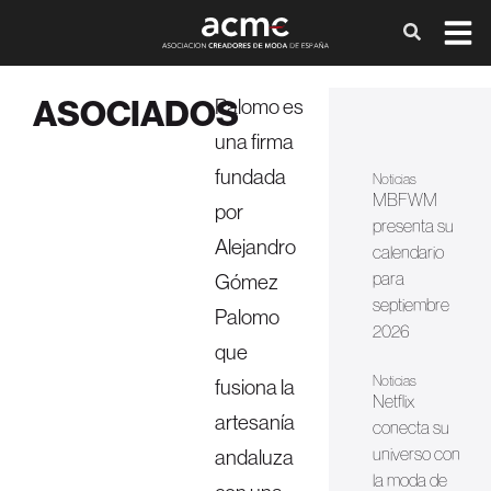
ASOCIADOS
Palomo es
una firma
fundada
Noticias
MBFWM
por
presenta su
Alejandro
calendario
para
Gómez
septiembre
Palomo
2026
que
Noticias
fusiona la
Netflix
artesanía
conecta su
universo con
andaluza
la moda de