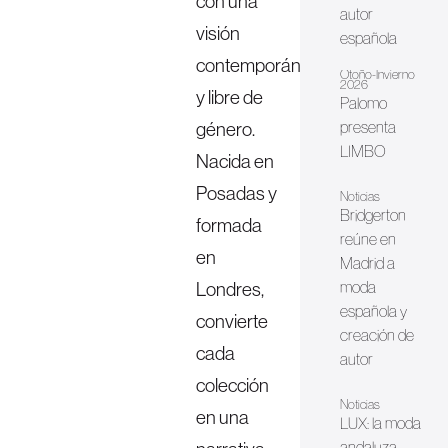
con una
autor
visión
española
contemporánea
Otoño-Invierno
2026
y libre de
Palomo
género.
presenta
LIMBO
Nacida en
Posadas y
Noticias
Bridgerton
formada
reúne en
en
Madrid a
Londres,
moda
española y
convierte
creación de
cada
autor
colección
Noticias
en una
LUX: la moda
andaluza