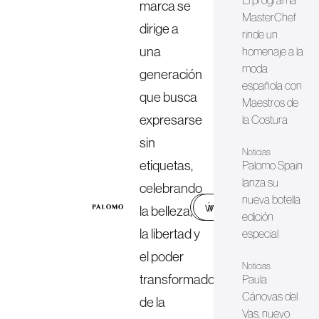
El programa
marca se
MasterChef
dirige a
rinde un
una
homenaje a la
moda
generación
española con
que busca
Maestros de
expresarse
la Costura
sin
Noticias
etiquetas,
Palomo Spain
lanza su
celebrando
nueva botella
web
instagram
la belleza,
edición
la libertad y
especial
el poder
Noticias
transformador
Paula
Cánovas del
de la
Vas, nuevo