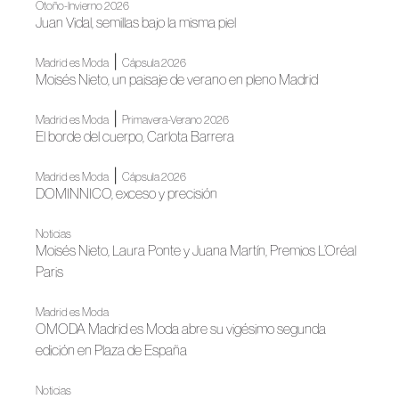
Otoño-Invierno 2026
Juan Vidal, semillas bajo la misma piel
|
Madrid es Moda
Cápsula 2026
Moisés Nieto, un paisaje de verano en pleno Madrid
|
Madrid es Moda
Primavera-Verano 2026
El borde del cuerpo, Carlota Barrera
|
Madrid es Moda
Cápsula 2026
DOMINNICO, exceso y precisión
Noticias
Moisés Nieto, Laura Ponte y Juana Martín, Premios L’Oréal
Paris
Madrid es Moda
OMODA Madrid es Moda abre su vigésimo segunda
edición en Plaza de España
Noticias