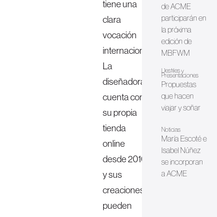
tiene una
de ACME
participarán en
clara
la próxima
vocación
edición de
internacional.
MBFWM
La
Desfiles y
Presentaciones
diseñadora
Propuestas
cuenta con
que hacen
viajar y soñar
su propia
tienda
Noticias
María Escoté e
online
Isabel Núñez
desde 2010
se incorporan
y sus
a ACME
creaciones
pueden