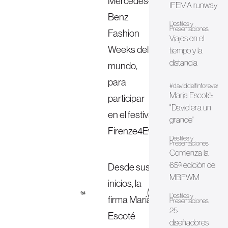
Mercedes-
IFEMA runway
Benz
Desfiles y
Presentaciones
Fashion
Viajes en el
Weeks del
tiempo y la
distancia
mundo,
para
#daviddelfinforever
Maria Escoté:
participar
"David era un
en el festival
grande"
Firenze4Ever.
Desfiles y
Presentaciones
Comienza la
65ª edición de
Desde sus
MBFWM
inicios, la
web
Desfiles y
firma María
Presentaciones
25
Escoté
diseñadores