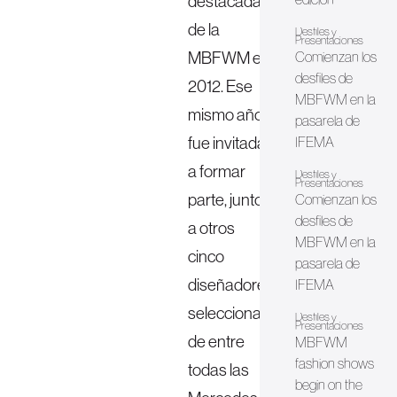
destacada
de la
Desfiles y
Presentaciones
MBFWM en
Comienzan los
desfiles de
2012. Ese
MBFWM en la
mismo año
pasarela de
fue invitada
IFEMA
a formar
Desfiles y
Presentaciones
parte, junto
Comienzan los
desfiles de
a otros
MBFWM en la
cinco
pasarela de
diseñadores
IFEMA
seleccionados
Desfiles y
Presentaciones
de entre
MBFWM
fashion shows
todas las
begin on the