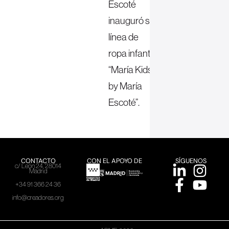
Escoté
inauguró su
línea de
ropa infantil
“María Kids
by María
Escoté”.
CONTACTO
CON EL APOYO DE
SÍGUENOS
c/ León 24, 28014
Madrid
+34 91 366 24 36
info@creadores.org