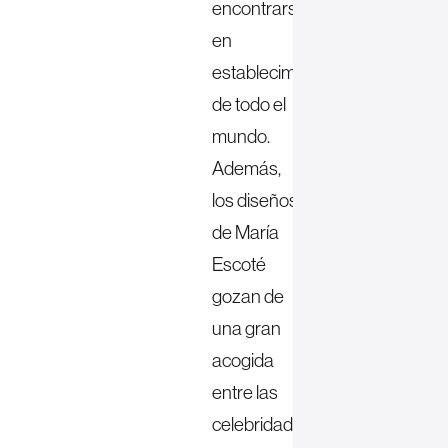
encontrarse
en
establecimientos
de todo el
mundo.
Además,
los diseños
de María
Escoté
gozan de
una gran
acogida
entre las
celebridades