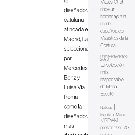
la
MasterChef
rinde un
diseñadora
homenaje a la
catalana
moda
afincada en
española con
Maestros de la
Madrid, fue
Costura
seleccionada
Primavera-Verano
por
2020
La colección
Mercedes-
más
Benz y
responsable
Luisa Via
de María
Escoté
Roma
como la
|
Noticias
Madrid es Moda
diseñadora
MBFWM
más
presenta su 70
edición