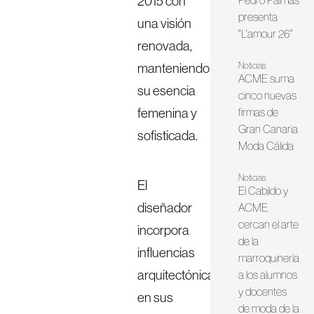
2015 con
Pedro Palmas
presenta
una visión
"L'amour 26"
renovada,
manteniendo
Noticias
ACME suma
su esencia
cinco nuevas
femenina y
firmas de
Gran Canaria
sofisticada.
Moda Cálida
Noticias
El
El Cabildo y
diseñador
ACME
cercan el arte
incorpora
de la
influencias
marroquinería
arquitectónicas
a los alumnos
y docentes
en sus
de moda de la