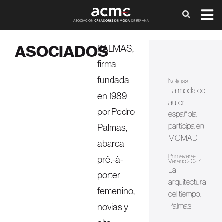
ASOCIADOS
PALMAS,
firma
fundada
Noticias
La moda de
en 1989
autor
por Pedro
española
participa en
Palmas,
MOMAD
abarca
Primavera-
prêt-à-
Verano 2027
La
porter
arquitectura
femenino,
del tiempo,
novias y
Palmas