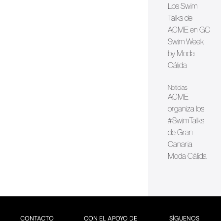
Los Swim
Talks de
ACME en GC
Swim Week
by Moda
Cálida
Noticias
ACME
organiza los
#SwimTalks
de Gran
Canaria
Moda Cálida
CONTACTO
CON EL APOYO DE
SÍGUENOS