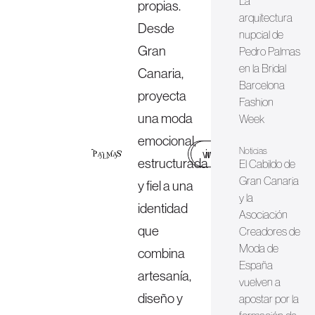
La
propias.
arquitectura
Desde
nupcial de
Gran
Pedro Palmas
en la Bridal
Canaria,
Barcelona
proyecta
Fashion
una moda
Week
emocional,
Noticias
web
instagram
estructurada
El Cabildo de
Gran Canaria
y fiel a una
y la
identidad
Asociación
que
Creadores de
Moda de
combina
España
artesanía,
vuelven a
diseño y
apostar por la