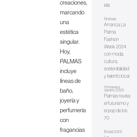
creaciones,
isla
marcando
Noticias
una
Arranca La
estética
Palma
Fashion
singular.
Week 2024
Hoy,
con moda,
PALMAS
cultura,
sostenibilidad
incluye
y talento local
líneas de
Primavera-
baño,
Verano 2025
Palmas revisa
joyería y
el futurismo y
perfumería
el pop de los
70
con
fragancias
Bridal 2025