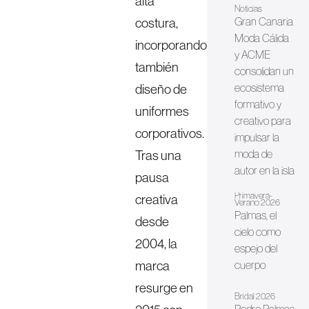
alta
Noticias
costura,
Gran Canaria
Moda Cálida
incorporando
y ACME
también
consolidan un
diseño de
ecosistema
formativo y
uniformes
creativo para
corporativos.
impulsar la
Tras una
moda de
autor en la isla
pausa
Primavera-
creativa
Verano 2026
Palmas, el
desde
cielo como
2004, la
espejo del
marca
cuerpo
resurge en
Bridal 2026