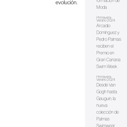
formación de
evolución.
Moda
Primavera-
Verano 2024
Arcadio
Domínguez y
Pedro Palmas
reciben el
Premio en
Gran Canaria
Swim Week
Primavera-
Verano 2024
Desde Van
Gogh hasta
Gauguin, la
nueva
colección de
Palmas
Swimwear