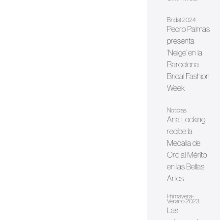
Bridal 2024
Pedro Palmas
presenta
‘Neige’ en la
Barcelona
Bridal Fashion
Week
Noticias
Ana Locking
recibe la
Medalla de
Oro al Mérito
en las Bellas
Artes
Primavera-
Verano 2023
Las