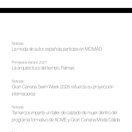
Noticias
La moda de autor española participa en MOMAD
Primavera-Verano 2027
La arquitectura del tiempo, Palmas
Noticias
Gran Canaria Swim Week 2026 refuerza su proyección
internacional
Noticias
Tamarcos imparte un taller de calzado de mujer dentro del
programa formativo de ACME y Gran Canaria Moda Cálida