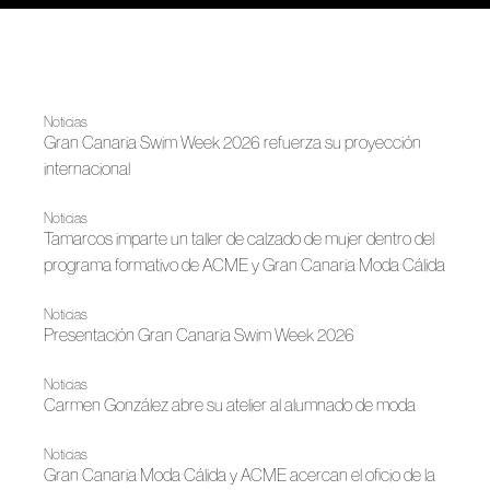
Noticias
Gran Canaria Swim Week 2026 refuerza su proyección
internacional
Noticias
Tamarcos imparte un taller de calzado de mujer dentro del
programa formativo de ACME y Gran Canaria Moda Cálida
Noticias
Presentación Gran Canaria Swim Week 2026
Noticias
Carmen González abre su atelier al alumnado de moda
Noticias
Gran Canaria Moda Cálida y ACME acercan el oficio de la