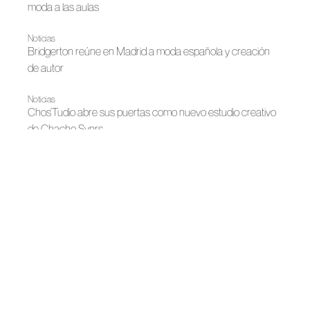
moda a las aulas
Noticias
Bridgerton reúne en Madrid a moda española y creación
de autor
Noticias
Chos’Tudio abre sus puertas como nuevo estudio creativo
de Chacho Svnrs
Noticias
Gran Canaria Moda Cálida y ACME consolidan un
ecosistema formativo y creativo para impulsar la moda de
autor en la isla
Noticias
Taller de moda baño en Gran Canaria Moda Cálida
Noticias
Gran Canaria Moda Cálida impulsa un taller de calzado