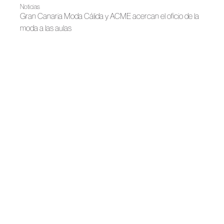
Noticias
Gran Canaria Moda Cálida y ACME acercan el oficio de la
moda a las aulas
Noticias
Chos’Tudio abre sus puertas como nuevo estudio creativo
de Chacho Svnrs
Noticias
Gran Canaria Moda Cálida y ACME consolidan un
ecosistema formativo y creativo para impulsar la moda de
autor en la isla
Noticias
Gran Canaria Moda Cálida impulsa un taller de calzado
artesanal con José Manuel Rodríguez
Noticias
Javier Martín Galán imparte un taller de alta costura en
Gran Canaria