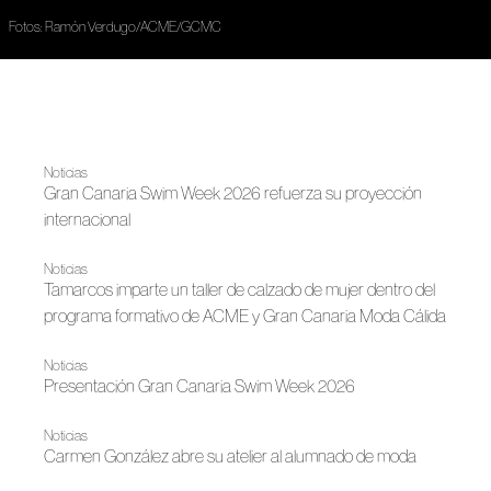
Fotos: Ramón Verdugo/ACME/GCMC
Noticias
Gran Canaria Swim Week 2026 refuerza su proyección
internacional
Noticias
Tamarcos imparte un taller de calzado de mujer dentro del
programa formativo de ACME y Gran Canaria Moda Cálida
Noticias
Presentación Gran Canaria Swim Week 2026
Noticias
Carmen González abre su atelier al alumnado de moda