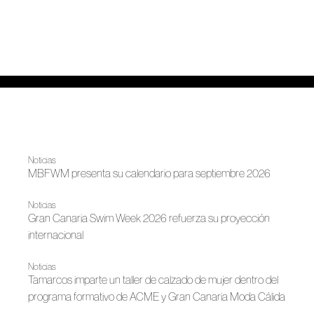
Noticias
MBFWM presenta su calendario para septiembre 2026
Noticias
Gran Canaria Swim Week 2026 refuerza su proyección
internacional
Noticias
Tamarcos imparte un taller de calzado de mujer dentro del
programa formativo de ACME y Gran Canaria Moda Cálida