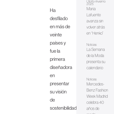
Otoño-Invierno
2025
Maria
Ha
Lafuente
desfilado
avanza sin
en más de
volver atrás
en “Henko”
veinte
países y
Noticias
La Semana
fue la
de la Moda
primera
presenta su
diseñadora
calendario
en
Noticias
presentar
Mercedes-
Benz Fashion
su visión
Week Madrid
de
celebra 40
sostenibilidad
años de