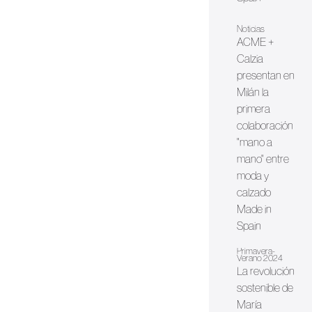
Noticias
ACME +
Calzia
presentan en
Milán la
primera
colaboración
"mano a
mano" entre
moda y
calzado
Made in
Spain
Primavera-
Verano 2024
La revolución
sostenible de
María