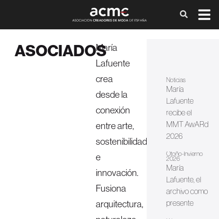
ASOCIADOS
María
Lafuente
crea
Noticias
María
desde la
Lafuente
conexión
recibe el
MMT AwARd
entre arte,
2026
sostenibilidad
Otoño-Invierno
e
2026
María
innovación.
Lafuente, el
Fusiona
archivo como
arquitectura,
presente