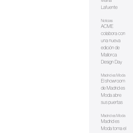
María
Lafuente
Noticias
ACME
colabora con
una nueva
edición de
Mallorca
Design Day
Madrid es Moda
El showroom
de Madrid es
Moda abre
sus puertas
Madrid es Moda
Madrid es
Moda toma el