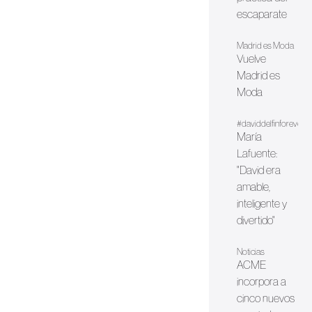
escaparate
Madrid es Moda
Vuelve
Madrid es
Moda
#daviddelfinforever
María
Lafuente:
"David era
amable,
inteligente y
divertido"
Noticias
ACME
incorpora a
cinco nuevos