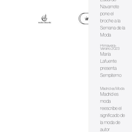
Navarrete
pone el
web
instagram
broche a la
Semana de la
Moda
Primavera-
Verano 2023
María
Lafuente
presenta
Sempiterno
Madrid es Moda
Madrid es
moda
reescribe el
significado de
la moda de
autor