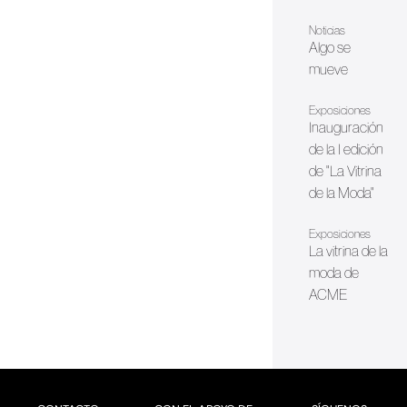
Noticias
Algo se
mueve
Exposiciones
Inauguración
de la I edición
de "La Vitrina
de la Moda"
Exposiciones
La vitrina de la
moda de
ACME