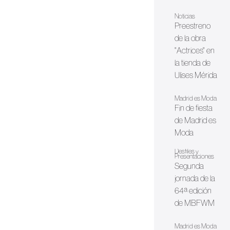
Noticias
Preestreno
de la obra
"Actrices" en
la tienda de
Ulises Mérida
Madrid es Moda
Fin de fiesta
de Madrid es
Moda
Desfiles y
Presentaciones
Segunda
jornada de la
64ª edición
de MBFWM
Madrid es Moda