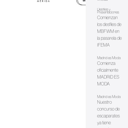
Desfiles y
Presentaciones
Comienzan
los desfiles de
MBFWM en
la pasarela de
IFEMA
Madrid es Moda
Comienza
oficialmente
MADRID ES
MODA
Madrid es Moda
Nuestro
concurso de
escaparates
ya tiene