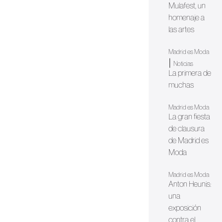
Mulafest, un
homenaje a
las artes
Madrid es Moda
|
Noticias
La primera de
muchas
Madrid es Moda
La gran fiesta
de clausura
de Madrid es
Moda
Madrid es Moda
Anton Heunis:
una
exposición
contra el