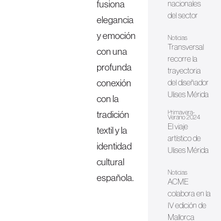
fusiona
nacionales
del sector
elegancia
y emoción
Noticias
Transversal
con una
recorre la
profunda
trayectoria
conexión
del diseñador
Ulises Mérida
con la
Primavera-
tradición
Verano 2024
El viaje
textil y la
artístico de
identidad
Ulises Mérida
cultural
Noticias
española.
ACME
colabora en la
IV edición de
Mallorca