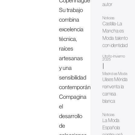
Copenhague.
autor
Su trabajo
Noticias
combina
Castilla-La
excelencia
Mancha es
Moda: talento
técnica,
con identidad
raíces
Otoño-Invierno
artesanas
2025
|
y una
Madrid es Moda
sensibilidad
Ulises Mérida
contemporánea.
reinventa la
camisa
Compagina
blanca
el
Noticias
desarrollo
La Moda
de
Española
continuará