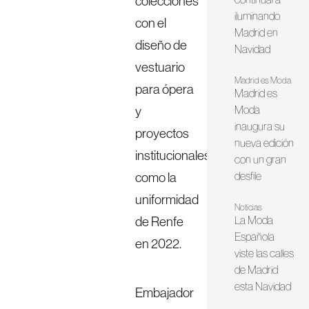
colecciones
iluminando
con el
Madrid en
diseño de
Navidad
vestuario
Madrid es Moda
para ópera
Madrid es
y
Moda
inaugura su
proyectos
nueva edición
institucionales,
con un gran
como la
desfile
uniformidad
Noticias
de Renfe
La Moda
Española
en 2022.
viste las calles
de Madrid
esta Navidad
Embajador