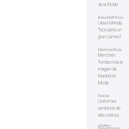
de la Moda
#daviddelfinforever
Ulises Mérida:
"Nos abrió un
gran camino"
Madrid es Moda
Menchén
Tomàs crea la
imagen de
Madrid es
Moda
Noticias
Uniformes
sanitarios de
alta costura
Desfiles y
Presentaciones