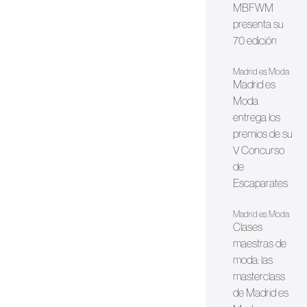
MBFWM
presenta su
70 edición
Madrid es Moda
Madrid es
Moda
entrega los
premios de su
V Concurso
de
Escaparates
Madrid es Moda
Clases
maestras de
moda: las
masterclass
de Madrid es