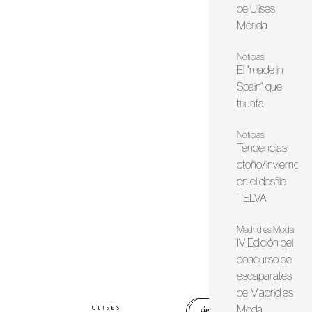
de Ulises
Mérida
Noticias
El "made in
Spain" que
triunfa
Noticias
Tendencias
otoño/invierno
en el desfile
TELVA
Madrid es Moda
IV Edición del
concurso de
escaparates
de Madrid es
Moda
web
instagram