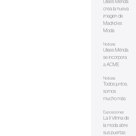
Ulises Mérida
crea la nueva
imagen de
Madrid es
Moda
Noticias
Ulises Mérida
se incorpora
a ACME
Noticias
Todos juntos,
somos
mucho más
Exposiciones
La II Vitrina de
la moda abre
sus puertas