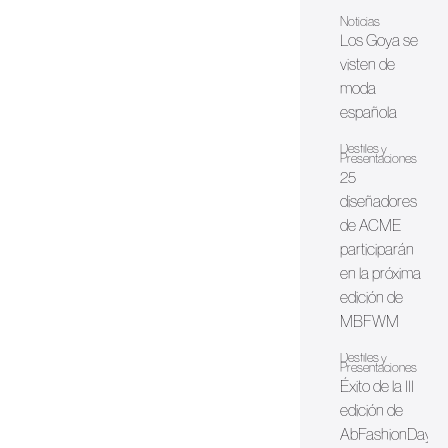
Noticias
Los Goya se
visten de
moda
española
Desfiles y
Presentaciones
25
diseñadores
de ACME
participarán
en la próxima
edición de
MBFWM
Desfiles y
Presentaciones
Éxito de la III
edición de
AbFashionDay