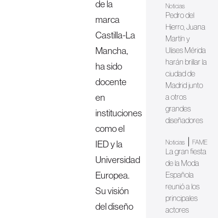
de la
Noticias
Pedro del
marca
Hierro, Juana
Castilla-La
Martín y
Mancha,
Ulises Mérida
harán brillar la
ha sido
ciudad de
docente
Madrid junto
en
a otros
grandes
instituciones
diseñadores
como el
|
IED y la
Noticias
FAME
La gran fiesta
Universidad
de la Moda
Europea.
Española
reunió a los
Su visión
principales
del diseño
actores