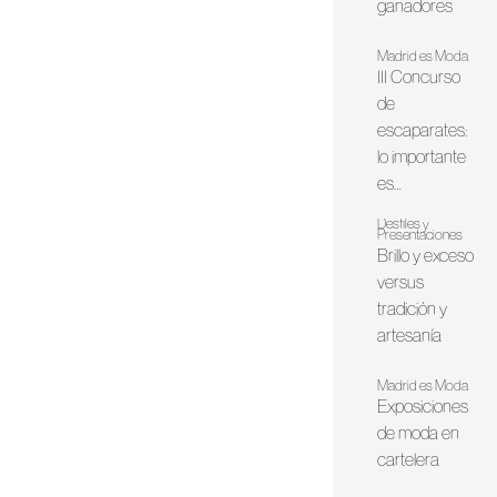
ganadores
Madrid es Moda
III Concurso
de
escaparates:
lo importante
es…
Desfiles y
Presentaciones
Brillo y exceso
versus
tradición y
artesanía
Madrid es Moda
Exposiciones
de moda en
cartelera