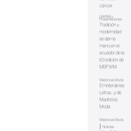
cáncer
Desfiles y
Presentaciones
Tradición y
modernidad
se dan la
mano en el
ecuador de la
63 edición de
MBFWM
Madrid es Moda
El Hotel de las
Letras... y de
Madrid es
Moda
Madrid es Moda
|
Noticias