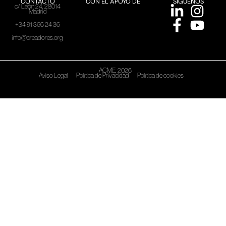
CONTACTO
CON EL APOYO DE
SÍGUENOS
c/ León 24, 28014
Madrid
+34 91 366 24 36
info@creadores.org
ACME, 2026
Aviso Legal
Política de Privacidad
Política de cookies