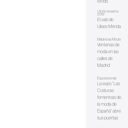
Moda
Otoño-Invierno
2019
El vals de
Ulises Mérida
Madrid es Moda
Ventanas de
moda en las
calles de
Madrid
Exposiciones
La expo "Las
Costuras
femeninas de
la moda de
España" abre
sus puertas