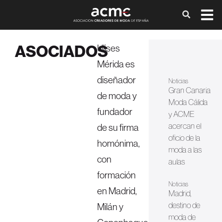
ASOCIADOS
Ulises
Mérida es
diseñador
Noticias
Gran Canaria
de moda y
Moda Cálida
fundador
y ACME
acercan el
de su firma
oficio de la
homónima,
moda a las
con
aulas
formación
Noticias
en Madrid,
Madrid,
destino de
Milán y
moda de