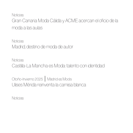
Noticias
Gran Canaria Moda Cálida y ACME acercan el oficio de la
moda a las aulas
Noticias
Madrid, destino de moda de autor
Noticias
Castilla-La Mancha es Moda: talento con identidad
|
Otoño-Invierno 2025
Madrid es Moda
Ulises Mérida reinventa la camisa blanca
Noticias
La Moda Española continuará iluminando Madrid en
Navidad
Madrid es Moda
Madrid es Moda inaugura su nueva edición con un gran