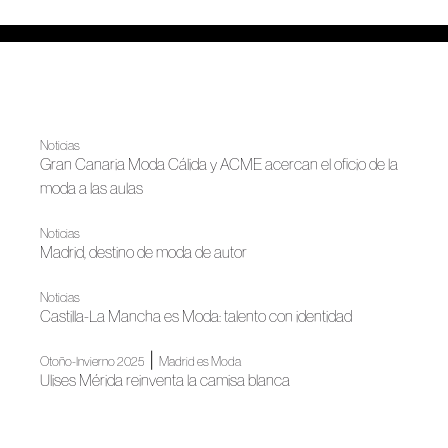
Noticias
Gran Canaria Moda Cálida y ACME acercan el oficio de la
moda a las aulas
Noticias
Madrid, destino de moda de autor
Noticias
Castilla-La Mancha es Moda: talento con identidad
|
Otoño-Invierno 2025
Madrid es Moda
Ulises Mérida reinventa la camisa blanca
Noticias
La Moda Española continuará iluminando Madrid en