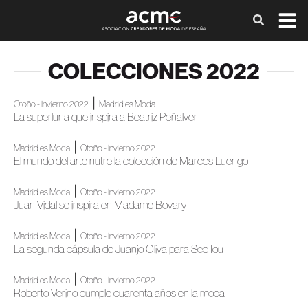
COLECCIONES 2022
|
Otoño - Invierno 2022
Madrid es Moda
La superluna que inspira a Beatriz Peñalver
|
Madrid es Moda
Otoño - Invierno 2022
El mundo del arte nutre la colección de Marcos Luengo
|
Madrid es Moda
Otoño - Invierno 2022
Juan Vidal se inspira en Madame Bovary
|
Madrid es Moda
Otoño - Invierno 2022
La segunda cápsula de Juanjo Oliva para See Iou
|
Madrid es Moda
Otoño - Invierno 2022
Roberto Verino cumple cuarenta años en la moda