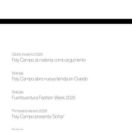
Otoño-Invierno 2026
Fely Campo, la materia como argumento
Noticias
Fely Campo abre nueva tienda en Oviedo
Noticias
Fuerteventura Fashion Week 2025
Primavera-Verano 2026
Fely Campo presenta 'Soñar'
Noticias