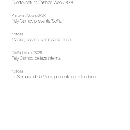
Fuerteventura Fashion Week 2025
Primavera-Verano 2026
Fely Campo presenta 'Soñar'
Noticias
Madrid, destino de moda de autor
Otoño-Invierno 2025
Fely Campo: belleza interna
Noticias
La Semana de la Moda presenta su calendario
Noticias
Mercedes-Benz Fashion Week Madrid celebra 40 años de
moda
Primavera-Verano 2025
El viaje entre Europa y China de Fely Campo