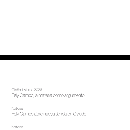
Otoño-Invierno 2026
Fely Campo, la materia como argumento
Noticias
Fely Campo abre nueva tienda en Oviedo
Noticias