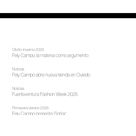
Otoño-Invierno 2026
Fely Campo, la materia como argumento
Noticias
Fely Campo abre nueva tienda en Oviedo
Noticias
Fuerteventura Fashion Week 2025
Primavera-Verano 2026
Fely Campo presenta 'Soñar'
Noticias
Madrid, destino de moda de autor