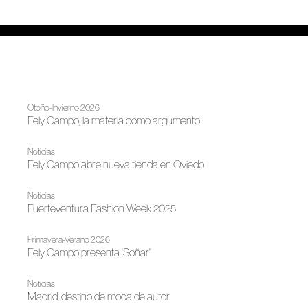
Otoño-Invierno 2026
Fely Campo, la materia como argumento
Noticias
Fely Campo abre nueva tienda en Oviedo
Noticias
Fuerteventura Fashion Week 2025
Primavera-Verano 2026
Fely Campo presenta 'Soñar'
Noticias
Madrid, destino de moda de autor