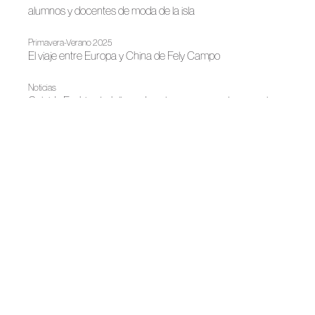
alumnos y docentes de moda de la isla
Primavera-Verano 2025
El viaje entre Europa y China de Fely Campo
Noticias
Caleido Fashion Lab llena de color su pop up store con la
incorporación de Ágatha Ruiz de la Prada
Otoño-Invierno 2024
Fely Campo: 50 años de pasión por la moda
Madrid es Moda
Hoy se ha presentado la próxima edición de la Semana de
la Moda de Madrid
Madrid es Moda
Madrid es Moda abrirá con una performance urbana en la
que la moda y danza dialogan sobre el arte de los oficios