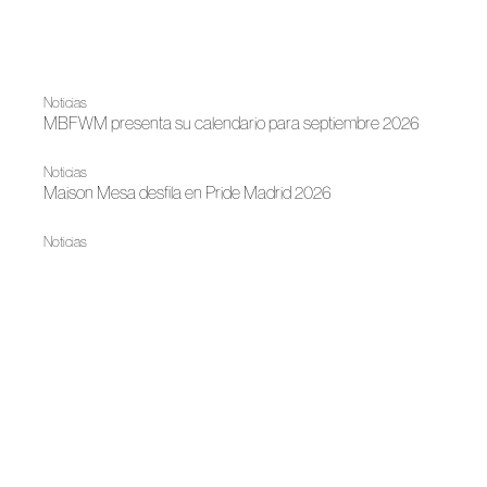
Noticias
MBFWM presenta su calendario para septiembre 2026
Noticias
Maison Mesa desfila en Pride Madrid 2026
Noticias
Los III Premios Academia de la Moda Española reconocen
a los protagonistas de la moda española
Noticias
Los Premios Academia de la Moda Española anuncian sus
nominados
Noticias
San Sebastián reúne a Luis Infantes e Isabel Sanchis