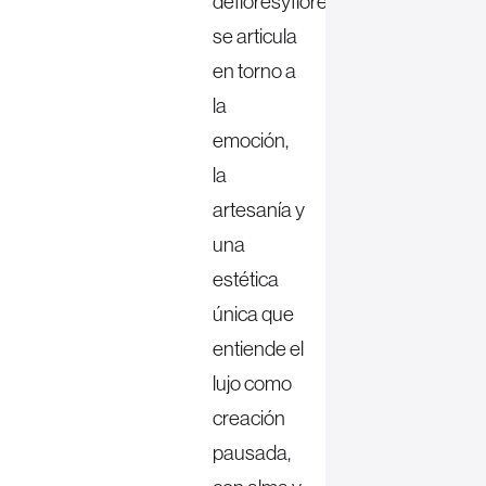
defloresyfloreros
se articula
en torno a
la
emoción,
la
artesanía y
una
estética
única que
entiende el
lujo como
creación
pausada,