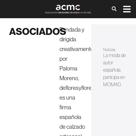
ASOCIADOS
Fundada y
dirigida
creativamente
Noticias
La moda de
por
autor
Paloma
española
participa en
Moreno,
MOMAD
defloresyfloreros
es una
firma
española
de calzado