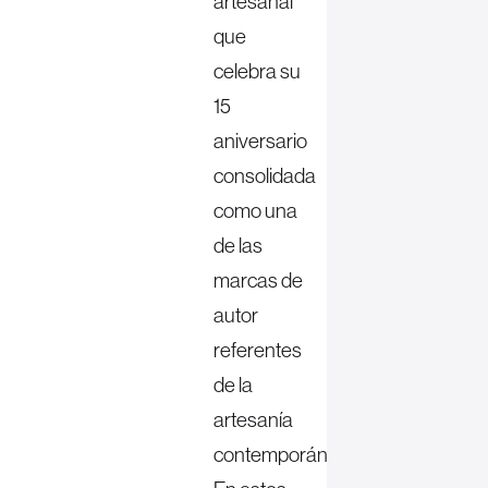
artesanal
que
celebra su
15
aniversario
consolidada
como una
de las
marcas de
autor
referentes
de la
artesanía
contemporánea.