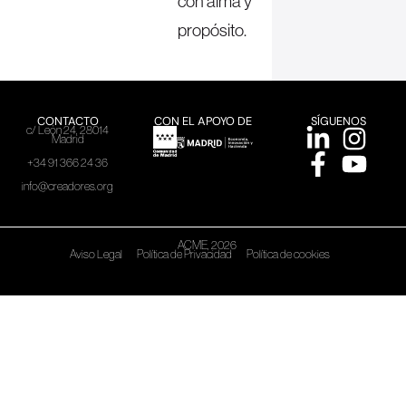
con alma y
propósito.
CONTACTO
CON EL APOYO DE
SÍGUENOS
c/ León 24, 28014
Madrid
+34 91 366 24 36
info@creadores.org
ACME, 2026
Aviso Legal
Política de Privacidad
Política de cookies