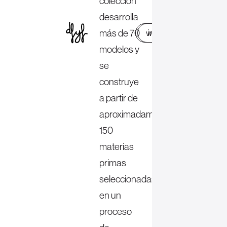
colección
desarrolla
más de 70
web
instagram
modelos y
se
construye
a partir de
aproximadamente
150
materias
primas
seleccionadas,
en un
proceso