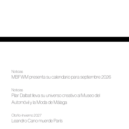
Noticias
MBFWM presenta su calendario para septiembre 2026
Noticias
Pilar Dalbat lleva su universo creativo al Museo del
Automóvil y la Moda de Málaga
Otoño-Invierno 2027
Leandro Cano muerde París