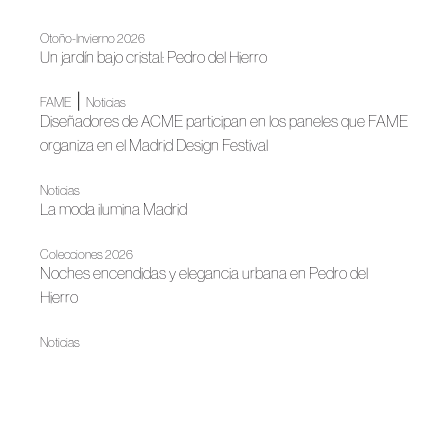
Otoño-Invierno 2026
Un jardín bajo cristal: Pedro del Hierro
|
FAME
Noticias
Diseñadores de ACME participan en los paneles que FAME
organiza en el Madrid Design Festival
Noticias
La moda ilumina Madrid
Colecciones 2026
Noches encendidas y elegancia urbana en Pedro del
Hierro
Noticias
Moda de autor en la Biblioteca Nacional
|
FAME
Noticias
2ª edición de los Premios Academia de la Moda Española