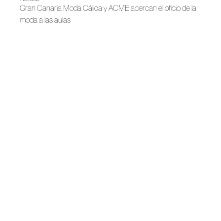
Gran Canaria Moda Cálida y ACME acercan el oficio de la
moda a las aulas
Noticias
Teresa Helbig despliega su archivo en el Museo del Traje
Noticias
San Isidro se viste de moda
Bridal 2026
Juan Vidal presenta Marry Me Twice
Noticias
RE-CHULOS lleva la moda circular a San Isidro
Noticias
Hispanitas x Juan Vidal
Otoño-Invierno 2026
MALNE, el amor como forma de elegancia