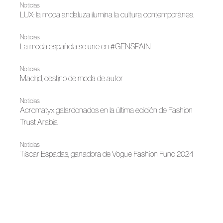
Noticias
LUX: la moda andaluza ilumina la cultura contemporánea
Noticias
La moda española se une en #GENSPAIN
Noticias
Madrid, destino de moda de autor
Noticias
Acromatyx galardonados en la última edición de Fashion
Trust Arabia
Noticias
Tíscar Espadas, ganadora de Vogue Fashion Fund 2024
Noticias
Acromatyx, Ernesto Naranjo, Juan Vidal y Leandro Cano
representarán a España en los Premios FTA 2024 de
Arabia