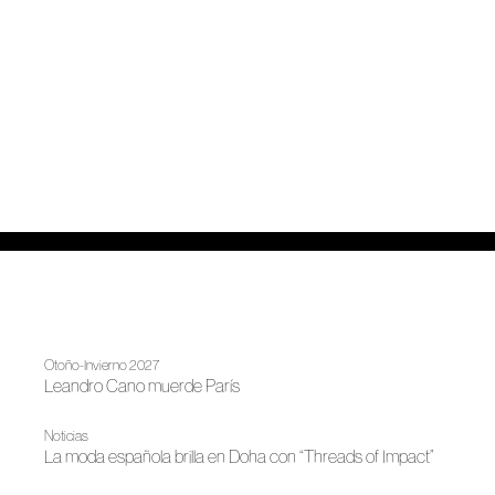
Otoño-Invierno 2027
Leandro Cano muerde París
Noticias
La moda española brilla en Doha con “Threads of Impact”