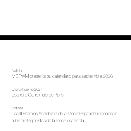
Noticias
MBFWM presenta su calendario para septiembre 2026
Otoño-Invierno 2027
Leandro Cano muerde París
Noticias
Los III Premios Academia de la Moda Española reconocen
a los protagonistas de la moda española