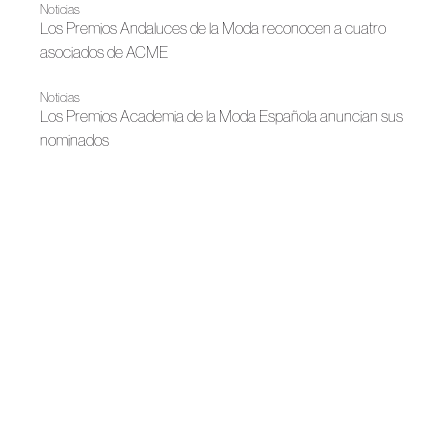
Noticias
Los Premios Andaluces de la Moda reconocen a cuatro
asociados de ACME
Noticias
Los Premios Academia de la Moda Española anuncian sus
nominados
Noticias
Gran Canaria Moda Cálida y ACME acercan el oficio de la
moda a las aulas
Bridal 2026
Juan Vidal presenta Marry Me Twice
Noticias
Ernesto Naranjo y Pilar Dalbat en el MAM
Noticias
Hispanitas x Juan Vidal