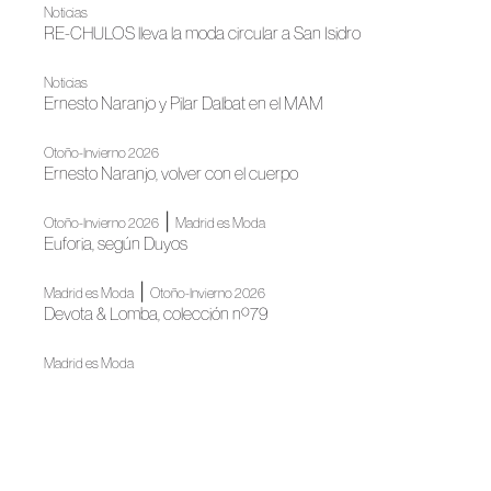
Noticias
RE-CHULOS lleva la moda circular a San Isidro
Noticias
Ernesto Naranjo y Pilar Dalbat en el MAM
Otoño-Invierno 2026
Ernesto Naranjo, volver con el cuerpo
|
Otoño-Invierno 2026
Madrid es Moda
Euforia, según Duyos
|
Madrid es Moda
Otoño-Invierno 2026
Devota & Lomba, colección nº79
Madrid es Moda
OMODA Madrid es Moda abre su vigésimo segunda
edición en Plaza de España
Noticias
Modesto Lomba inaugura las XV Jornadas de Diseño en