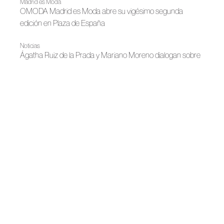
Madrid es Moda
OMODA Madrid es Moda abre su vigésimo segunda
edición en Plaza de España
Noticias
Ágatha Ruiz de la Prada y Mariano Moreno dialogan sobre
creación y estructura
Noticias
Almería se incorpora al ecosistema de ACME a través de
Talento Almeriense
Noticias
ACME refuerza su implantación territorial en Cataluña con
una agenda de trabajo centrada en el diálogo directo y la
colaboración sectorial
Noticias
Meet Fashion Región de Murcia se incorpora a la
Asociación Creadores de Moda de España