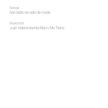
Noticias
San Isidro se viste de moda
Bridal 2026
Juan Vidal presenta Marry Me Twice
Bridal 2026
Flores que construyen, Mariano Moreno abre la Barcelona
Bridal Fashion Week
Noticias
RE-CHULOS lleva la moda circular a San Isidro
Primavera-Verano 2026
El color como identidad: Custo Barcelona, sin filtros
Noticias
Ernesto Naranjo y Pilar Dalbat en el MAM
Noticias