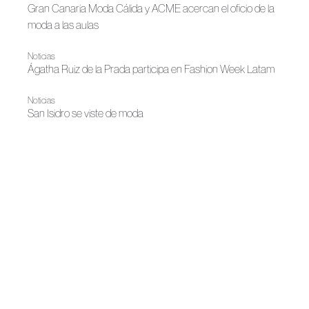
Gran Canaria Moda Cálida y ACME acercan el oficio de la
moda a las aulas
Noticias
Ágatha Ruiz de la Prada participa en Fashion Week Latam
Noticias
San Isidro se viste de moda
Bridal 2026
Juan Vidal presenta Marry Me Twice
Noticias
RE-CHULOS lleva la moda circular a San Isidro
|
Cápsula 2026
Noticias
MÓ x Moisés Nieto
Noticias
Hispanitas x Juan Vidal