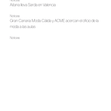
Noticias
Aitana lleva Sarda en Valencia
Noticias
Gran Canaria Moda Cálida y ACME acercan el oficio de la
moda a las aulas
Noticias
Novah y Sarda, en ELLE Bélgica
Otoño-Invierno 2026
El número y el archivo, Adolfo Domínguez
Noticias
Adolfo Domínguez estrena documental en el Reina Sofía
Noticias
Sarda vuelve a Ibiza
Otoño-Invierno 2026
Donde el negro emite luz: Hannibal Laguna