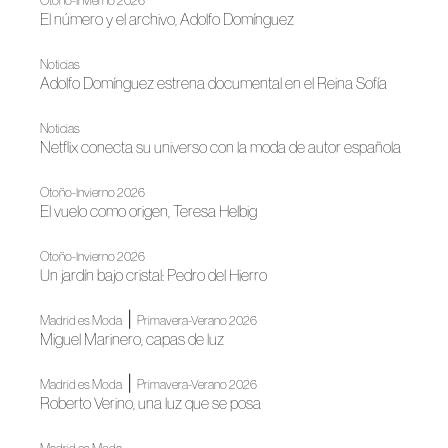
Otoño-Invierno 2026
El número y el archivo, Adolfo Domínguez
Noticias
Adolfo Domínguez estrena documental en el Reina Sofía
Noticias
Netflix conecta su universo con la moda de autor española
Otoño-Invierno 2026
El vuelo como origen, Teresa Helbig
Otoño-Invierno 2026
Un jardín bajo cristal: Pedro del Hierro
|
Madrid es Moda
Primavera-Verano 2026
Miguel Marinero, capas de luz
|
Madrid es Moda
Primavera-Verano 2026
Roberto Verino, una luz que se posa