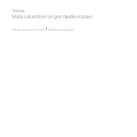
Noticias
María Lafuente en un gran desfile inclusivo
|
Otoño-Invierno 2025
Madrid es Moda
María Lafuente, cada pieza una obra única
Otoño-Invierno 2025
Maria Lafuente avanza sin volver atrás en “Henko”
Noticias
La Semana de la Moda presenta su calendario
Noticias
Mercedes-Benz Fashion Week Madrid celebra 40 años de
moda
Madrid es Moda
Madrid es Moda inaugura su nueva edición con un gran
desfile