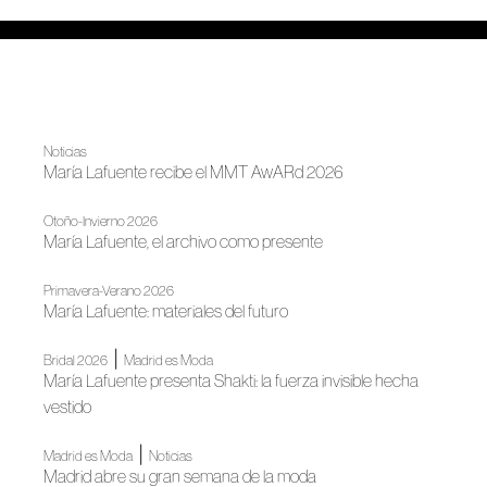
Noticias
María Lafuente recibe el MMT AwARd 2026
Otoño-Invierno 2026
María Lafuente, el archivo como presente
Primavera-Verano 2026
María Lafuente: materiales del futuro
|
Bridal 2026
Madrid es Moda
María Lafuente presenta Shakti: la fuerza invisible hecha
vestido
|
Madrid es Moda
Noticias
Madrid abre su gran semana de la moda