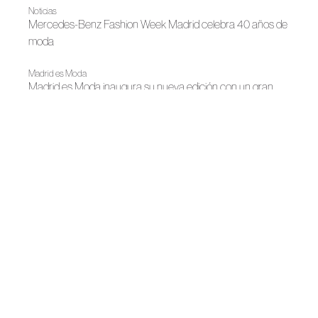
Noticias
Mercedes-Benz Fashion Week Madrid celebra 40 años de
moda
Madrid es Moda
Madrid es Moda inaugura su nueva edición con un gran
desfile
Noticias
María Lafuente Premiada en la World Fashion Week® China
2024 como representante de España y de la Moda
Sostenible
Primavera-Verano 2025
María Lafuente, diálogo introspectivo entre la moda y el yo
interior
Noticias
María Lafuente viste de flores sostenibles Casa España en
París