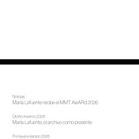
Noticias
María Lafuente recibe el MMT AwARd 2026
Otoño-Invierno 2026
María Lafuente, el archivo como presente
Primavera-Verano 2026