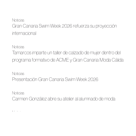
Noticias
Gran Canaria Swim Week 2026 refuerza su proyección
internacional
Noticias
Tamarcos imparte un taller de calzado de mujer dentro del
programa formativo de ACME y Gran Canaria Moda Cálida
Noticias
Presentación Gran Canaria Swim Week 2026
Noticias
Carmen González abre su atelier al alumnado de moda
Noticias
Gran Canaria Moda Cálida y ACME acercan el oficio de la
moda a las aulas