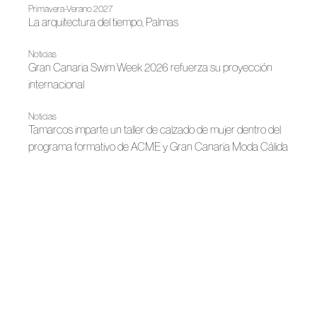
Primavera-Verano 2027
La arquitectura del tiempo, Palmas
Noticias
Gran Canaria Swim Week 2026 refuerza su proyección
internacional
Noticias
Tamarcos imparte un taller de calzado de mujer dentro del
programa formativo de ACME y Gran Canaria Moda Cálida
Noticias
Presentación Gran Canaria Swim Week 2026
Noticias
Carmen González abre su atelier al alumnado de moda
Noticias
Gran Canaria Moda Cálida y ACME acercan el oficio de la
moda a las aulas