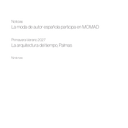
Noticias
La moda de autor española participa en MOMAD
Primavera-Verano 2027
La arquitectura del tiempo, Palmas
Noticias
Gran Canaria Moda Cálida y ACME consolidan un
ecosistema formativo y creativo para impulsar la moda de
autor en la isla
Primavera-Verano 2026
Palmas, el cielo como espejo del cuerpo
Bridal 2026
Pedro Palmas presenta "L'amour 26"
Noticias