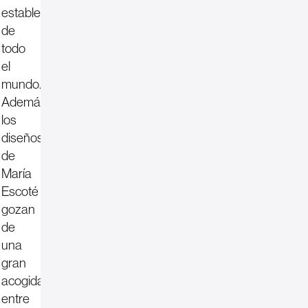
establecimientos
de
todo
el
mundo.
Además,
los
diseños
de
María
Escoté
gozan
de
una
gran
acogida
entre