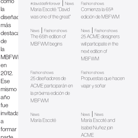
como
|
#daviddelfinforever
News
Fashion shows
la
Maria Escoté: "David
Comienza la 65ª
diseñadora
was one of the great"
edición de MBFWM
más
|
|
News
Fashion shows
News
Fashion shows
destacada
The 65th edition of
25 ACME designers
de
MBFWM begins
will participate in the
la
next edition of
MBFWM
MBFWM
en
2012.
Fashion shows
Fashion shows
25 diseñadores de
Propuestas que hacen
Ese
ACME participarán en
viajar y soñar
mismo
la próxima edición de
año
MBFWM
fue
invitada
|
News
News
News
María Escoté
María Escoté and
a
Isabel Nuñez join
formar
ACME
parte,