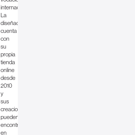
internacional.
La
diseñadora
cuenta
con
su
propia
tienda
online
desde
2010
y
sus
creaciones
pueden
encontrarse
en