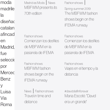
moda
|
|
Madrid es Moda
News
Fashion shows
MBFWM presents its
madrileña,
Spring-summer 2019
70th edition
The MBFWM fashion
la
shows begin on the
diseñadora
IFEMA runway
catalana
afincada
Fashion shows
Fashion shows
en
Comienzan los desfiles
Comienzan los desfiles
Madrid,
de MBFWM en la
de MBFWM en la
pasarela de IFEMA
pasarela de IFEMA
fue
seleccionada
Fashion shows
Fashion shows
por
MBFWM fashion
Viajes en el tiempo y la
Mercedes-
shows begin on the
distancia
Benz
IFEMA runway
y
|
Luisa
News
Fashion shows
#daviddelfinforever
Travel in time and
Maria Escoté: "David
Via
distance
era un grande"
Roma