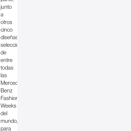
junto
a
otros
cinco
diseñadores
seleccionados
de
entre
todas
las
Mercedes-
Benz
Fashion
Weeks
del
mundo,
para