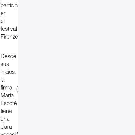
participar
en
el
festival
Firenze4Ever.
Desde
sus
inicios,
la
firma
web
María
Escoté
tiene
una
clara
vocación