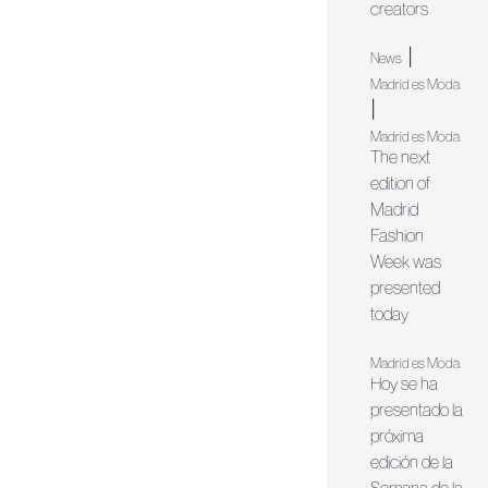
creators
|
News
Madrid es Moda
|
Madrid es Moda
The next
edition of
Madrid
Fashion
Week was
presented
today
Madrid es Moda
Hoy se ha
presentado la
próxima
edición de la