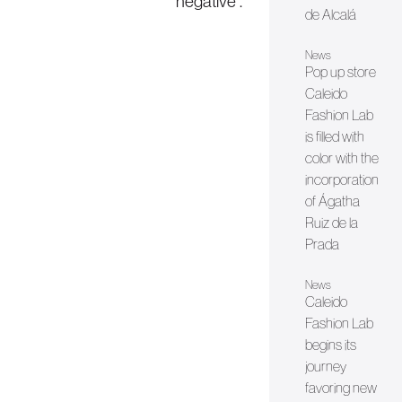
negative”.
de Alcalá
News
Pop up store
Caleido
Fashion Lab
is filled with
color with the
incorporation
of Ágatha
Ruiz de la
Prada
News
Caleido
Fashion Lab
begins its
journey
favoring new