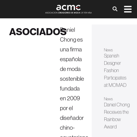
ASOCIADOS
Daniel
Chong es
una firma
News
Spanish
española
Designer
de moda
Fashion
Participates
sostenible
at MOMAD
fundada
en 2009
News
Daniel Chong
por el
Receives the
diseñador
Rainbow
Award
chino-