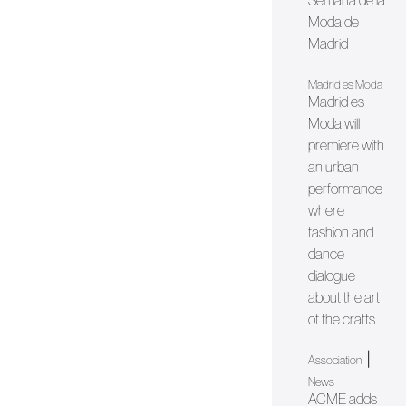
Semana de la
Moda de
Madrid
Madrid es Moda
Madrid es
Moda will
premiere with
an urban
performance
where
fashion and
dance
dialogue
about the art
of the crafts
|
Association
News
ACME adds