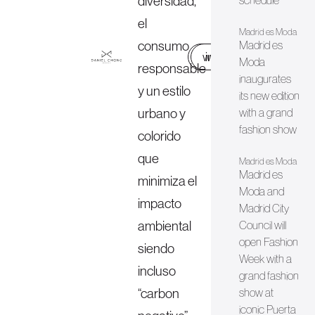
diversidad,
schedule
el
Madrid es Moda
consumo
Madrid es
web
instagram
Moda
responsable
inaugurates
y un estilo
its new edition
urbano y
with a grand
fashion show
colorido
que
Madrid es Moda
Madrid es
minimiza el
Moda and
impacto
Madrid City
ambiental
Council will
open Fashion
siendo
Week with a
incluso
grand fashion
“carbon
show at
iconic Puerta