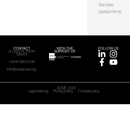
five new
fashion firms
CONTACT
WITH THE
FOLLOW US
SUPPORT OF
c/ León 24, 28014
Madrid
+34 91 366 24 36
info@creadores.org
ACME, 2025
Legal warning
Privacy policy
Cookies policy