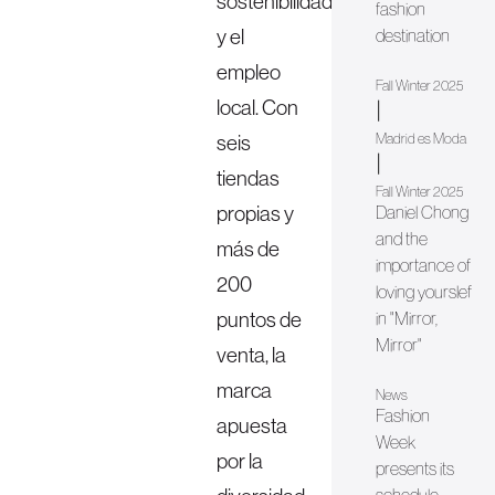
sostenibilidad
fashion
y el
destination
empleo
Fall Winter 2025
local. Con
|
seis
Madrid es Moda
|
tiendas
Fall Winter 2025
propias y
Daniel Chong
and the
más de
importance of
200
loving yourslef
puntos de
in "Mirror,
Mirror"
venta, la
marca
News
Fashion
apuesta
Week
por la
presents its