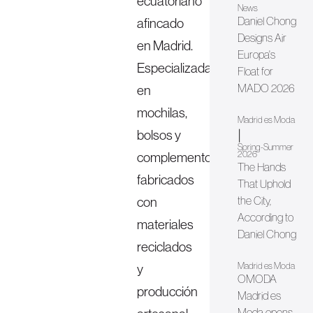
ecuatoriano
News
Daniel Chong
afincado
Designs Air
en Madrid.
Europa's
Especializada
Float for
MADO 2026
en
mochilas,
Madrid es Moda
bolsos y
|
Spring-Summer
2026
complementos
The Hands
fabricados
That Uphold
con
the City,
According to
materiales
Daniel Chong
reciclados
Madrid es Moda
y
OMODA
producción
Madrid es
Moda opens