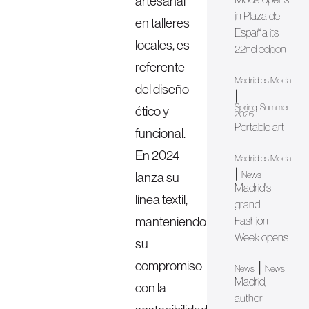
artesanal
in Plaza de
en talleres
España its
locales, es
22nd edition
referente
Madrid es Moda
del diseño
|
Spring-Summer
ético y
2026
Portable art
funcional.
En 2024
Madrid es Moda
|
lanza su
News
Madrid's
línea textil,
grand
manteniendo
Fashion
Week opens
su
compromiso
|
News
News
Madrid,
con la
author