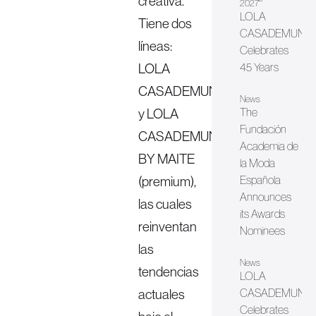
creativa.
2027
LOLA
Tiene dos
CASADEMUNT
líneas:
Celebrates
LOLA
45 Years
CASADEMUNT
News
y LOLA
The
Fundación
CASADEMUNT
Academia de
BY MAITE
la Moda
(premium),
Española
Announces
las cuales
its Awards
reinventan
Nominees
las
News
tendencias
LOLA
actuales
CASADEMUNT
Celebrates