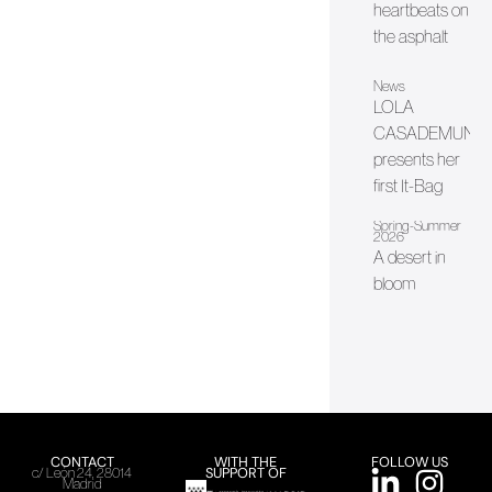
heartbeats on
the asphalt
News
LOLA
CASADEMUNT
presents her
first It-Bag
Spring-Summer
2026
A desert in
bloom
CONTACT
WITH THE
FOLLOW US
SUPPORT OF
c/ León 24, 28014
Madrid