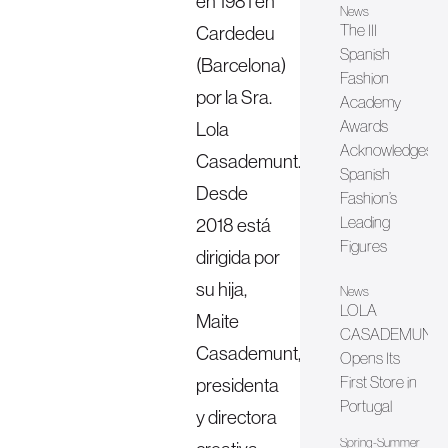
en 1981 en
News
The III
Cardedeu
Spanish
(Barcelona)
Fashion
por la Sra.
Academy
Awards
Lola
Acknowledges
Casademunt.
Spanish
Desde
Fashion’s
Leading
2018 está
Figures
dirigida por
su hija,
News
LOLA
Maite
CASADEMUNT
Casademunt,
Opens Its
First Store in
presidenta
Portugal
y directora
Spring-Summer