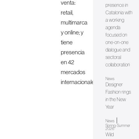
venta:
presence in
retail,
Catalonia with
a working
multimarca
agenda
y online; y
focused on
tiene
one-on-one
dialogue and
presencia
sectoral
en 42
collaboration
mercados
News
internacionales.
Designer
Fashion rings
in the New
Year
|
News
Spring-Summer
2026
Wild