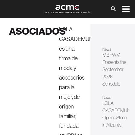
ASOCIADOS
LOLA
CASADEMUNT
es una
News
MBFWM
firma de
Presents the
moda y
September
2026
accesorios
Schedule
para la
mujer, de
News
LOLA
origen
CASADEMUNT
familiar,
Opens Store
in Alicante
fundada