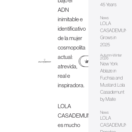
bajo el
45 Years
ADN
News
inimitable e
LOLA
identificativo
CASADEMUNT
de la mujer
Grows in
2025
cosmopolita
Autumn-Winter
actual:
2026
web
instagram
New York
atrevida,
Ablaze in
real e
Fuchsia and
inspiradora.
Mustard: Lola
Casademunt
by Maite
LOLA
News
CASADEMUNT
LOLA
es mucho
CASADEMUNT