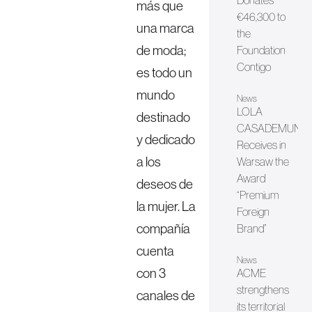
Donates
más que
€46,300 to
una marca
the
de moda;
Foundation
Contigo
es todo un
mundo
News
LOLA
destinado
CASADEMUNT
y dedicado
Receives in
a los
Warsaw the
Award
deseos de
“Premium
la mujer. La
Foreign
compañía
Brand”
cuenta
News
con 3
ACME
strengthens
canales de
its territorial