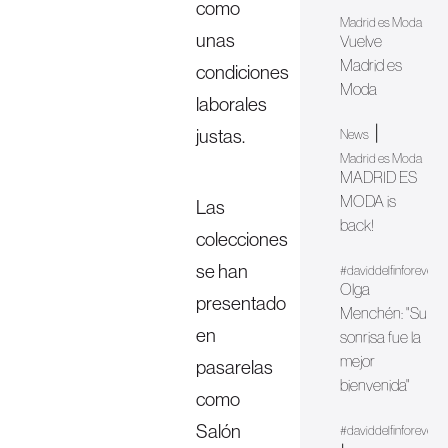
como
Madrid es Moda
unas
Vuelve
Madrid es
condiciones
Moda
laborales
|
justas.
News
Madrid es Moda
MADRID ES
MODA is
Las
back!
colecciones
se han
#daviddelfinforever
Olga
presentado
Menchén: "Su
en
sonrisa fue la
mejor
pasarelas
bienvenida"
como
Salón
#daviddelfinforever