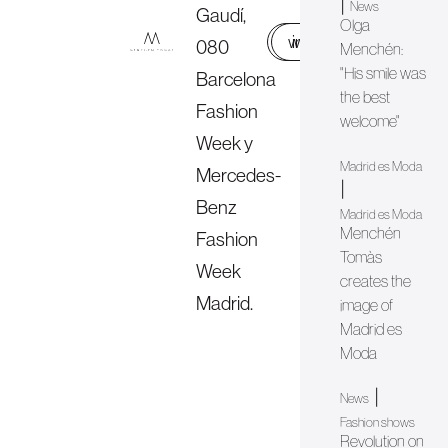
|
News
Gaudí,
Olga
web
instagram
080
Menchén:
"His smile was
Barcelona
the best
Fashion
welcome"
Week y
Madrid es Moda
Mercedes-
|
Benz
Madrid es Moda
Menchén
Fashion
Tomàs
Week
creates the
Madrid.
image of
Madrid es
Moda
|
News
Fashion shows
Revolution on