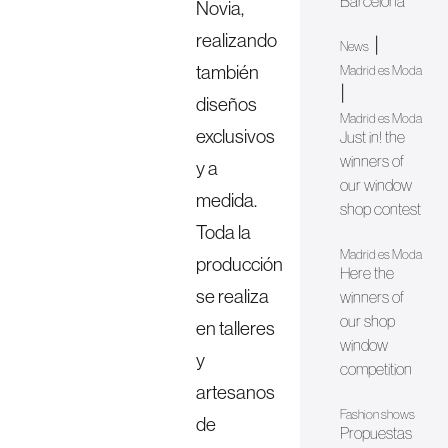
Barcelona
Novia,
realizando
|
News
también
Madrid es Moda
|
diseños
Madrid es Moda
exclusivos
Just in! the
winners of
y a
our window
medida.
shop contest
Toda la
Madrid es Moda
producción
Here the
se realiza
winners of
our shop
en talleres
window
y
competition
artesanos
Fashion shows
de
Propuestas