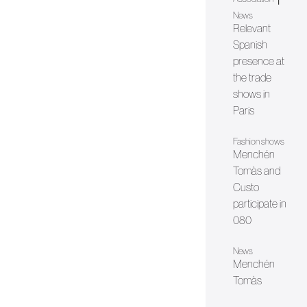
News
Relevant
Spanish
presence at
the trade
shows in
Paris
Fashion shows
Menchén
Tomàs and
Custo
participate in
080
News
Menchén
Tomàs