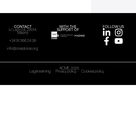
CONTACT
WITH THE
FOLLOW US
SUPPORT OF
c/ León 24, 28014
Madrid
+34 91 366 24 36
info@creadores.org
ACME, 2025
Legal warning
Privacy policy
Cookies policy