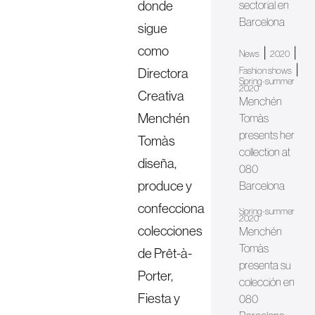
donde
sectorial en
Barcelona
sigue
como
|
|
News
2020
|
Directora
Fashion shows
Spring-summer
2020
Creativa
Menchén
Menchén
Tomàs
presents her
Tomàs
collection at
diseña,
080
produce y
Barcelona
confecciona
Spring-summer
2020
colecciones
Menchén
Tomàs
de Prêt-à-
presenta su
Porter,
colección en
Fiesta y
080