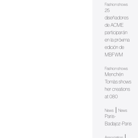
Fashion shows
25
diseñadores
de ACME
participarán
en la próxima
edición de
MBFWM
Fashion shows
Menchén
Tomàs shows
her creations
at 080
|
News
News
Paris-
Badajoz-Paris
|
Association