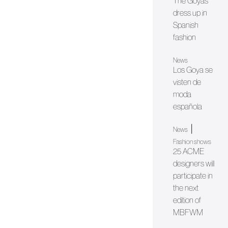
The Goya’s
dress up in
Spanish
fashion
News
Los Goya se
visten de
moda
española
|
News
Fashion shows
25 ACME
designers will
participate in
the next
edition of
MBFWM