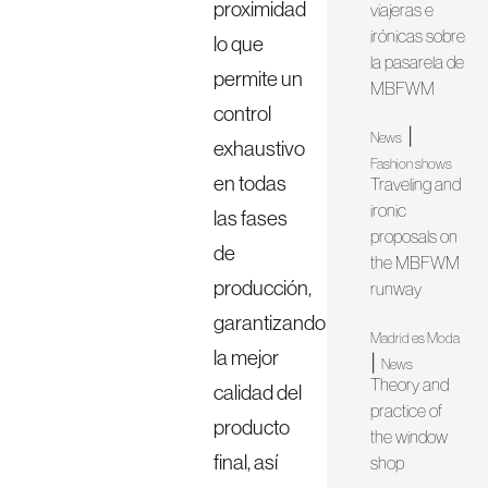
proximidad
viajeras e
irónicas sobre
lo que
la pasarela de
permite un
MBFWM
control
|
News
exhaustivo
Fashion shows
en todas
Traveling and
ironic
las fases
proposals on
de
the MBFWM
producción,
runway
garantizando
Madrid es Moda
la mejor
|
News
Theory and
calidad del
practice of
producto
the window
final, así
shop