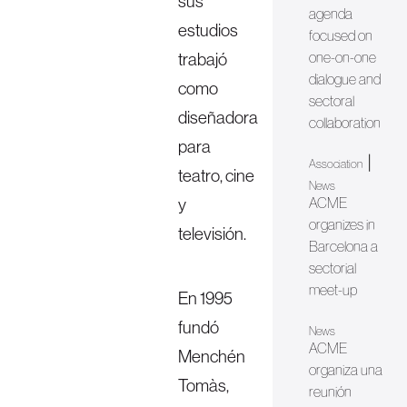
sus
agenda
estudios
focused on
trabajó
one-on-one
dialogue and
como
sectoral
diseñadora
collaboration
para
|
Association
teatro, cine
News
y
ACME
organizes in
televisión.
Barcelona a
sectorial
meet-up
En 1995
fundó
News
ACME
Menchén
organiza una
Tomàs,
reunión