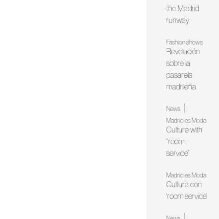
the Madrid
runway
Fashion shows
Revolución
sobre la
pasarela
madrileña
|
News
Madrid es Moda
Culture with
“room
service”
Madrid es Moda
Cultura con
'room service'
|
News