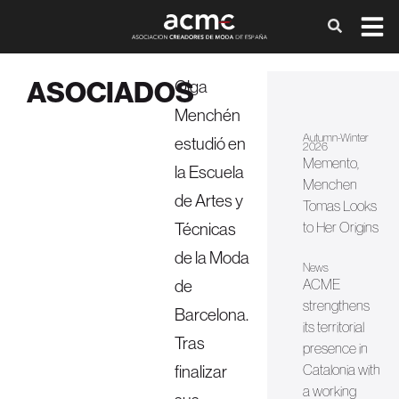
ASOCIADOS
Olga
Menchén
Autumn-Winter
estudió en
2026
Memento,
la Escuela
Menchen
de Artes y
Tomas Looks
Técnicas
to Her Origins
de la Moda
News
de
ACME
strengthens
Barcelona.
its territorial
Tras
presence in
finalizar
Catalonia with
a working