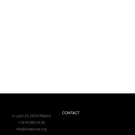
CONTACT
c/ León 24, 28014 Madrid
+34 91 366 24 36
info@creadores.org