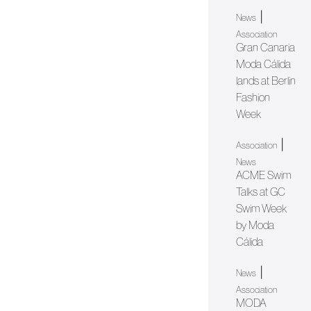
|
News
Association
Gran Canaria
Moda Cálida
lands at Berlin
Fashion
Week
|
Association
News
ACME Swim
Talks at GC
Swim Week
by Moda
Cálida
|
News
Association
MODA