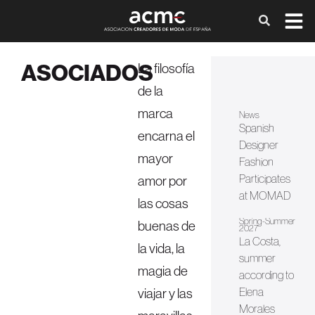
ASOCIADOS
La filosofía
de la
marca
News
Spanish
encarna el
Designer
mayor
Fashion
Participates
amor por
at MOMAD
las cosas
Spring-Summer
buenas de
2027
La Costa,
la vida, la
summer
magia de
according to
viajar y las
Elena
Morales