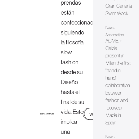
prendas
Gran Canaria
están
Swim Week
confeccionadas
|
News
siguiendo
Association
ACME +
la filosofía
Calzia
slow
present in
fashion
Milan the first
"hand in
desde su
hand"
Diseño
collaboration
hasta el
between
fashion and
final de su
footwear
vida. Esto
web
instagram
Made in
implica
Spain
una
News