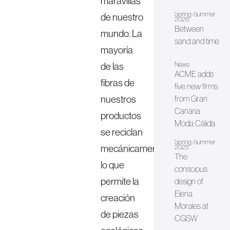
maravillas
Spring-Summer
de nuestro
2026
Between
mundo. La
sand and time
mayoría
de las
News
ACME adds
fibras de
five new firms
nuestros
from Gran
Canaria
productos
Moda Cálida
se reciclan
Spring-Summer
mecánicamente,
2025
The
lo que
conscious
permite la
design of
Elena
creación
Morales at
de piezas
CGSW