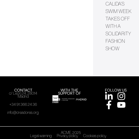
CALIDA’S
SWIM WEEK
TAKES OFF
WITH A
SOLIDARITY
FASHION
SHOW
CONTACT
WITH THE
FOLLOW US
SUPPORT OF
c/ León 24, 28014
Madrid
+34 91 366 24 36
info@creadores.org
ACME, 2025
Legal warning
Privacy policy
Cookies policy