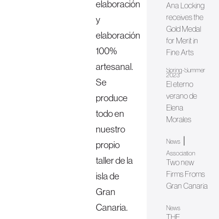
elaboración
Ana Locking
receives the
y
Gold Medal
elaboración
for Merit in
100%
Fine Arts
artesanal.
Spring-Summer
2023
Se
El eterno
verano de
produce
Elena
todo en
Morales
nuestro
|
News
propio
Association
taller de la
Two new
Firms Froms
isla de
Gran Canaria
Gran
Canaria.
News
THE