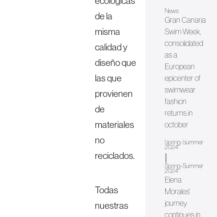
ecológicas
News
de la
Gran Canaria
misma
Swim Week,
consolidated
calidad y
as a
diseño que
European
las que
epicenter of
swimwear
provienen
fashion
de
returns in
materiales
october
no
Spring-Summer
2024
reciclados.
|
Spring-Summer
2024
Elena
Todas
Morales'
journey
nuestras
continues in